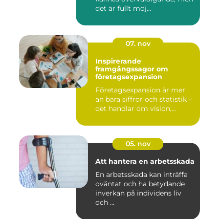
det är fullt möj...
07. nov
Inspirerande
framgångssagor om
företagsexpansion
Företagsexpansion är mer
än bara siffror och statistik –
det handlar om vision,...
05. nov
Att hantera en arbetsskada
En arbetsskada kan inträffa
oväntat och ha betydande
inverkan på individens liv
och ...