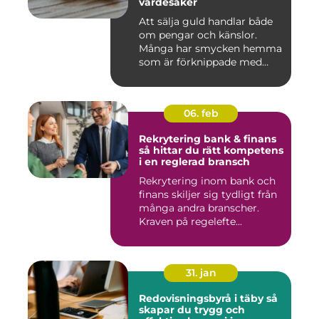
värdesaker
Att sälja guld handlar både
om pengar och känslor.
Många har smycken hemma
som är förknippade med
mi...
06. feb
Rekrytering bank & finans
så hittar du rätt kompetens
i en reglerad bransch
Rekrytering inom bank och
finans skiljer sig tydligt från
många andra branscher.
Kraven på regelefte...
31. jan
Redovisningsbyrå i täby så
skapar du trygg och