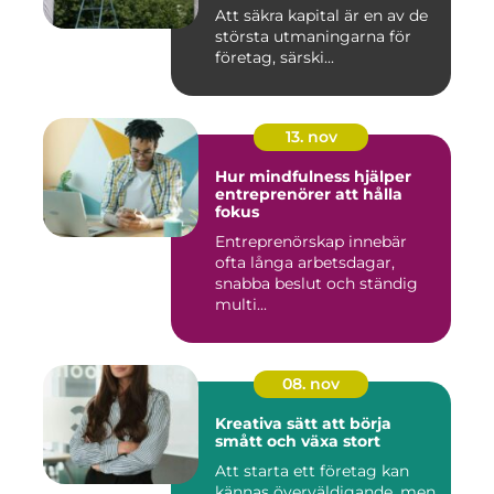
Att säkra kapital är en av de
största utmaningarna för
företag, särski...
13. nov
Hur mindfulness hjälper
entreprenörer att hålla
fokus
Entreprenörskap innebär
ofta långa arbetsdagar,
snabba beslut och ständig
multi...
08. nov
Kreativa sätt att börja
smått och växa stort
Att starta ett företag kan
kännas överväldigande, men