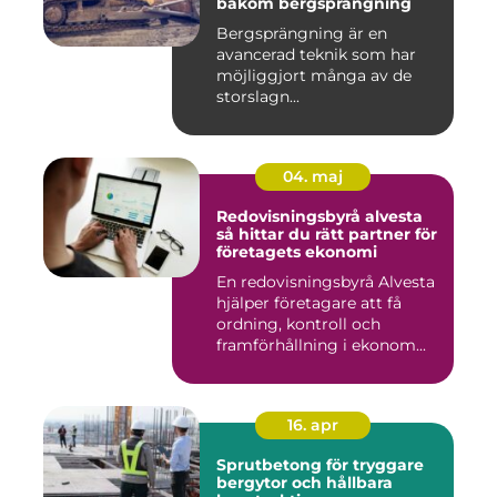
bakom bergsprängning
Bergsprängning är en
avancerad teknik som har
möjliggjort många av de
storslagn...
04. maj
Redovisningsbyrå alvesta
så hittar du rätt partner för
företagets ekonomi
En redovisningsbyrå Alvesta
hjälper företagare att få
ordning, kontroll och
framförhållning i ekonom...
16. apr
Sprutbetong för tryggare
bergytor och hållbara