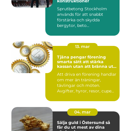
konstruktioner
Sprutbetong Stockholm
används för att snabbt
förstärka och skydda
bergytor, beto...
13. mar
Tjäna pengar förening
smarta sätt att stärka
kassan utan att bränna ut
ideella krafter
Att driva en förening handlar
om mer än träningar,
tävlingar och möten.
Avgifter, hyror, resor, cupe...
04. mar
Sälja guld i Östersund så
får du ut mest av dina