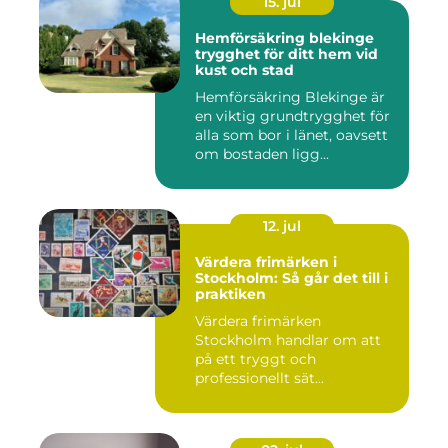
15. jul
Hemförsäkring blekinge
trygghet för ditt hem vid
kust och stad
Hemförsäkring Blekinge är
en viktig grundtrygghet för
alla som bor i länet, oavsett
om bostaden ligg...
12. jul
Värdera frimärken i
Stockholm: Så går det till i
praktiken
Värdera frimärken
Stockholm handlar om att
på ett tryggt och
professionellt sät...