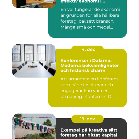
effektiv ekonomi i
företaget
En väl fungerande ekonomi
är grunden för alla hållbara
företag, oavsett bransch.
Många små och medel...
14. dec
Konferenser i Dalarna:
Moderna bekvämligheter
och historisk charm
Att arrangera en konferens
som både inspirerar och
engagerar kan vara en
utmaning. Konferens D...
19. nov
Exempel på kreativa sätt
företag har hittat kapital