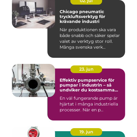
02. jul
Chicago pneumatic
tryckluftsverktyg för
krävande industri
När produktionen ska vara
både snabb och säker spelar
valet av verktyg stor roll.
Många svenska verk...
23. jun
Effektiv pumpservice för
pumpar i industrin – så
undviker du kostsamma
driftstopp
En väl fungerande pump är
hjärtat i många industriella
processer. När en p...
19. jun