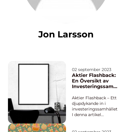
Jon Larsson
02 september 2023
Aktier Flashback:
En Översikt av
Investeringssamh
ället
Aktier Flashback – Ett
djupdykande in i
investeringssamhället
I denna artikel
kommer vi att
utforska ”aktier
flashback” – en värld