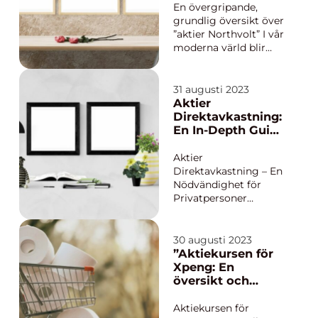
viktigaste besluten
batteriteknik
En övergripande,
vid invester...
grundlig översikt över
”aktier Northvolt” I vår
moderna värld blir
hållbarhet och grön
teknik allt viktigare.
Ett företag som har
31 augusti 2023
stått i centrum för
Aktier
denna förändring är
Direktavkastning:
Northvolt. Northvolt
En In-Depth Guide
är en svensk
för Privatpersoner
tillverkare av li...
Aktier
Direktavkastning – En
Nödvändighet för
Privatpersoner
Introduktion: Aktier
direktavkastning,
även känd som
30 augusti 2023
utdelningsavkastning,
”Aktiekursen för
är en viktig faktor för
Xpeng: En
privatpersoner som
översikt och
investerar på
analys”
aktiemarknaden. I
Aktiekursen för