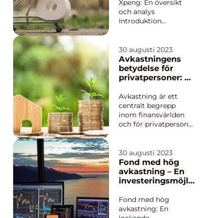
denna artikel kommer
Xpeng: En översikt
vi att ge en...
och analys
Introduktion
Aktiekursen för
Xpeng, ett
framträdande företag
30 augusti 2023
inom den
Avkastningens
snabbväxande
betydelse för
elbilsindustrin, har
privatpersoner: En
fångat stor
fördjupande
uppmärksamhet från
analys
Avkastning är ett
både investerare och
centralt begrepp
allmänheten. I denna
inom finansvärlden
artikel kommer vi att
och för privatpersoner
ge en...
är det av stor
betydelse att förstå
och kunna dra nytta
30 augusti 2023
av det. I denna artikel
Fond med hög
kommer vi att ge en
avkastning – En
grundlig översikt över
investeringsmöjli
avkastningens
ghet för
betydelse, presentera
privatpersoner
Fond med hög
olika typer av...
avkastning: En