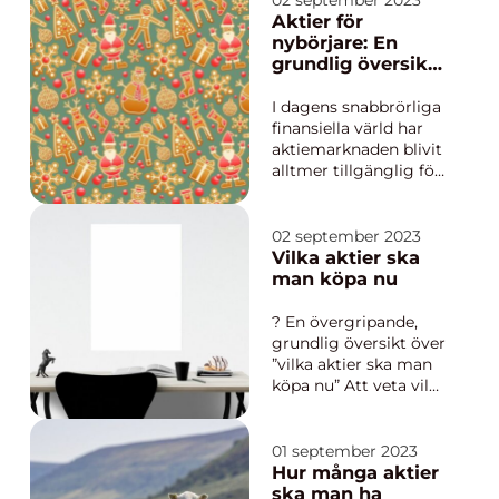
02 september 2023
av investeringar,
Aktier för
kunskapsutbyte och
nybörjare: En
diskussioner online. Vi
grundlig översikt
kommer att ge en
för att komma
grundlig översikt...
igång
I dagens snabbrörliga
finansiella värld har
aktiemarknaden blivit
alltmer tillgänglig för
privatpersoner som
vill göra investeringar
och bygga upp sin
02 september 2023
förmögenhet. Men för
Vilka aktier ska
nybörjare kan det vara
man köpa nu
överväldigande att
förstå vad aktier är
? En övergripande,
och hur man bör...
grundlig översikt över
”vilka aktier ska man
köpa nu” Att veta vilka
aktier man ska köpa
kan vara en utmaning
för många
01 september 2023
investerare. Det finns
Hur många aktier
ingen enkel lösning
ska man ha