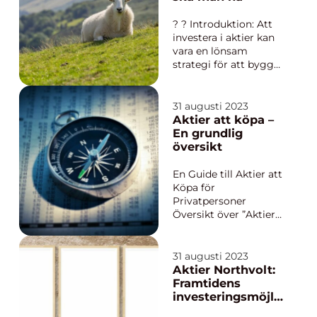
eller magisk formel
som kan förutsäga
? ? Introduktion: Att
framtida marknadsu...
investera i aktier kan
vara en lönsam
strategi för att bygga
upp sin förmögenhet.
Men hur många aktier
bör man egentligen
31 augusti 2023
ha i sin portfölj? I
Aktier att köpa –
denna artikel kommer
En grundlig
vi att ge en grundlig
översikt
översikt över hur
många aktier man
En Guide till Aktier att
bör ha,...
Köpa för
Privatpersoner
Översikt över ”Aktier
att köpa” Investering i
aktier är ett vanligt
sätt för
31 augusti 2023
privatpersoner att öka
Aktier Northvolt:
sina tillgångar och
Framtidens
göra sina pengar att
investeringsmöjli
växa. Ett av de
ghet inom