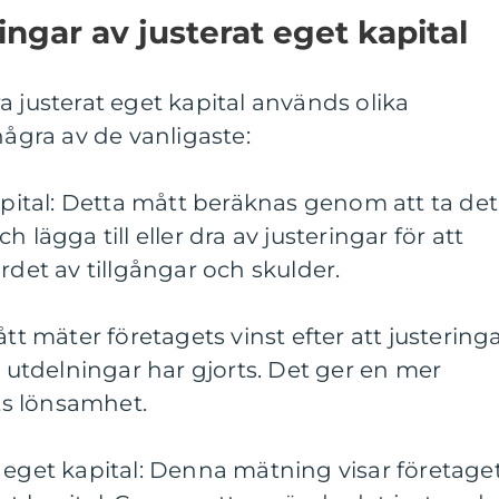
ngar av justerat eget kapital
a justerat eget kapital används olika
några av de vanligaste:
kapital: Detta mått beräknas genom att ta det
 lägga till eller dra av justeringar för att
rdet av tillgångar och skulder.
ått mäter företagets vinst efter att justering
h utdelningar har gjorts. Det ger en mer
ets lönsamhet.
 eget kapital: Denna mätning visar företage