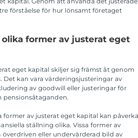
et kapital. Genom att använda det justerade
re förståelse för hur lönsamt företaget
 olika former av justerat eget
rat eget kapital skiljer sig främst åt genom
s. Det kan vara värderingsjusteringar av
kludering av goodwill eller justeringar för
som pensionsåtaganden.
 former av justerat eget kapital kan påverk
ansiella ställning olika. Vissa former av
en överdriven eller undervärderad bild av