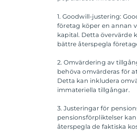
1. Goodwill-justering: Go
företag köper en annan v
kapital. Detta övervärde k
bättre återspegla företage
2. Omvärdering av tillgån
behöva omvärderas för att
Detta kan inkludera omvär
immateriella tillgångar.
3. Justeringar för pensio
pensionsförpliktelser kan 
återspegla de faktiska k