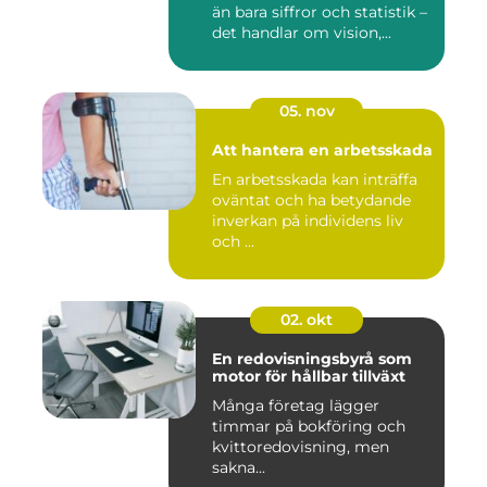
än bara siffror och statistik –
det handlar om vision,...
05. nov
Att hantera en arbetsskada
En arbetsskada kan inträffa
oväntat och ha betydande
inverkan på individens liv
och ...
02. okt
En redovisningsbyrå som
motor för hållbar tillväxt
Många företag lägger
timmar på bokföring och
kvittoredovisning, men
sakna...