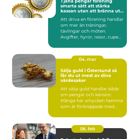
Tjäna pengar förening
smarta sätt att stärka
kassan utan att bränna ut
ideella krafter
Att driva en förening handlar
om mer än träningar,
tävlingar och möten.
Avgifter, hyror, resor, cupe...
04. mar
Sälja guld i Östersund så
får du ut mest av dina
värdesaker
Att sälja guld handlar både
om pengar och känslor.
Många har smycken hemma
som är förknippade med
mi...
06. feb