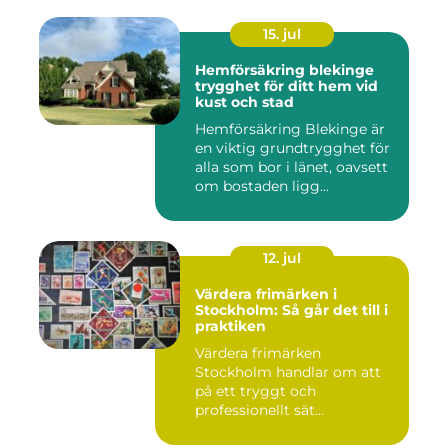
15. jul
Hemförsäkring blekinge
trygghet för ditt hem vid
kust och stad
Hemförsäkring Blekinge är
en viktig grundtrygghet för
alla som bor i länet, oavsett
om bostaden ligg...
12. jul
Värdera frimärken i
Stockholm: Så går det till i
praktiken
Värdera frimärken
Stockholm handlar om att
på ett tryggt och
professionellt sät...