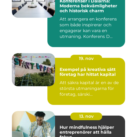
Konferenser i Dalarna:
Moderna bekvämligheter
och historisk charm
Att arrangera en konferens
som både inspirerar och
engagerar kan vara en
utmaning. Konferens D...
19. nov
Exempel på kreativa sätt
företag har hittat kapital
Att säkra kapital är en av de
största utmaningarna för
företag, särski...
13. nov
Hur mindfulness hjälper
entreprenörer att hålla