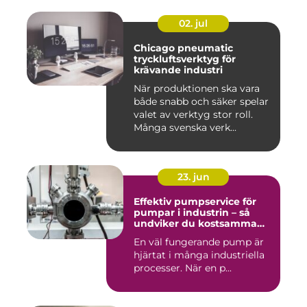
02. jul
Chicago pneumatic
tryckluftsverktyg för
krävande industri
När produktionen ska vara
både snabb och säker spelar
valet av verktyg stor roll.
Många svenska verk...
23. jun
Effektiv pumpservice för
pumpar i industrin – så
undviker du kostsamma
driftstopp
En väl fungerande pump är
hjärtat i många industriella
processer. När en p...