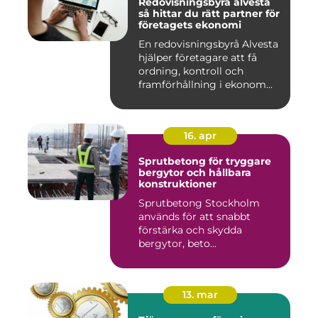
Redovisningsbyrå alvesta
så hittar du rätt partner för
företagets ekonomi
En redovisningsbyrå Alvesta
hjälper företagare att få
ordning, kontroll och
framförhållning i ekonom...
16. apr
Sprutbetong för tryggare
bergytor och hållbara
konstruktioner
Sprutbetong Stockholm
används för att snabbt
förstärka och skydda
bergytor, beto...
13. mar