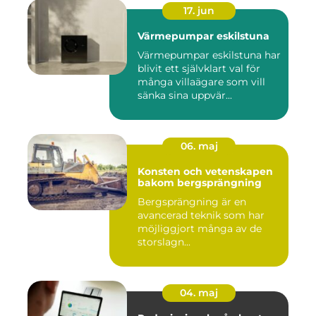
17. jun
Värmepumpar eskilstuna
Värmepumpar eskilstuna har
blivit ett självklart val för
många villaägare som vill
sänka sina uppvär...
06. maj
Konsten och vetenskapen
bakom bergsprängning
Bergsprängning är en
avancerad teknik som har
möjliggjort många av de
storslagn...
04. maj