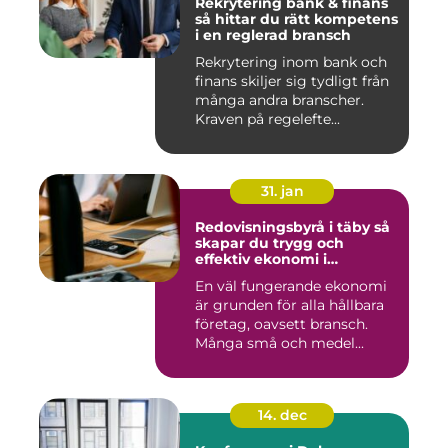
Rekrytering bank & finans
så hittar du rätt kompetens
i en reglerad bransch
Rekrytering inom bank och
finans skiljer sig tydligt från
många andra branscher.
Kraven på regelefte...
31. jan
Redovisningsbyrå i täby så
skapar du trygg och
effektiv ekonomi i
företaget
En väl fungerande ekonomi
är grunden för alla hållbara
företag, oavsett bransch.
Många små och medel...
14. dec