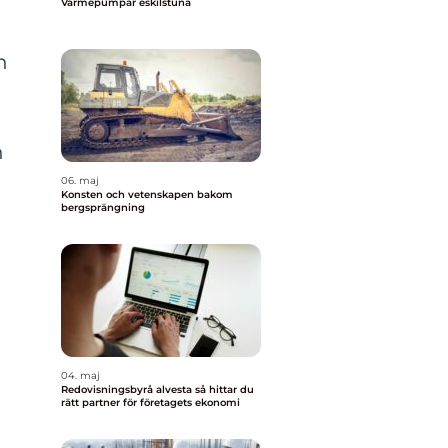
Värmepumpar eskilstuna
h
h
n
06. maj
Konsten och vetenskapen bakom
bergsprängning
04. maj
Redovisningsbyrå alvesta så hittar du
rätt partner för företagets ekonomi