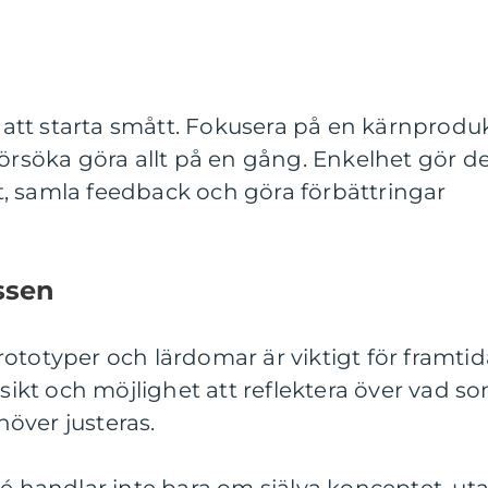
re att starta smått. Fokusera på en kärnprodu
tt försöka göra allt på en gång. Enkelhet gör d
tet, samla feedback och göra förbättringar
ssen
ototyper och lärdomar är viktigt för framtid
rsikt och möjlighet att reflektera över vad s
över justeras.