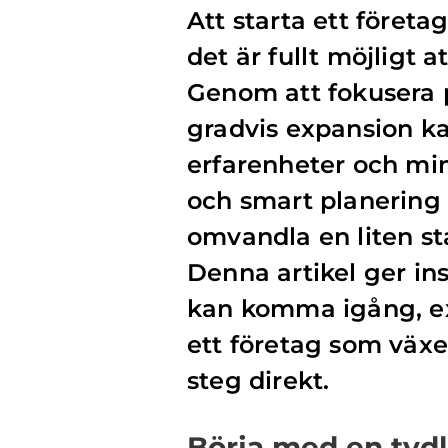
Att starta ett föret
det är fullt möjligt 
Genom att fokusera p
gradvis expansion ka
erfarenheter och min
och smart planering 
omvandla en liten st
Denna artikel ger ins
kan komma igång, e
ett företag som växer
steg direkt.
Börja med en tydl