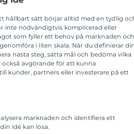
t hållbart sätt börjar alltid med en tydlig oc
är inte nödvändigtvis komplicerad eller
ågot som fyller ett behov på marknaden oc
genomföra i liten skala. När du definierar di
lanera nästa steg, sätta mål och bedöma vilka
r också avgörande för att kunna
l kunder, partners eller investerare på ett
analysera marknaden och identifiera ett
in idé kan lösa.