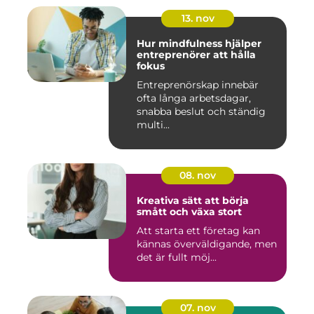
13. nov
Hur mindfulness hjälper
entreprenörer att hålla
fokus
Entreprenörskap innebär
ofta långa arbetsdagar,
snabba beslut och ständig
multi...
08. nov
Kreativa sätt att börja
smått och växa stort
Att starta ett företag kan
kännas överväldigande, men
det är fullt möj...
07. nov