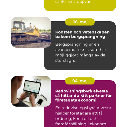
sänka sina uppvär...
06. maj
Konsten och vetenskapen
bakom bergsprängning
Bergsprängning är en
avancerad teknik som har
möjliggjort många av de
storslagn...
04. maj
Redovisningsbyrå alvesta
så hittar du rätt partner för
företagets ekonomi
En redovisningsbyrå Alvesta
hjälper företagare att få
ordning, kontroll och
framförhållning i ekonom...