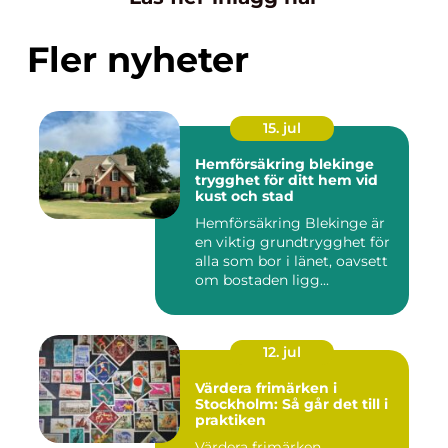
Fler nyheter
15. jul
Hemförsäkring blekinge
trygghet för ditt hem vid
kust och stad
Hemförsäkring Blekinge är
en viktig grundtrygghet för
alla som bor i länet, oavsett
om bostaden ligg...
12. jul
Värdera frimärken i
Stockholm: Så går det till i
praktiken
Värdera frimärken