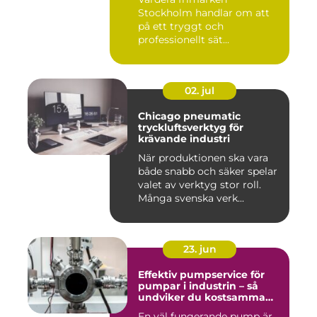
Stockholm handlar om att
på ett tryggt och
professionellt sät...
02. jul
Chicago pneumatic
tryckluftsverktyg för
krävande industri
När produktionen ska vara
både snabb och säker spelar
valet av verktyg stor roll.
Många svenska verk...
23. jun
Effektiv pumpservice för
pumpar i industrin – så
undviker du kostsamma
driftstopp
En väl fungerande pump är