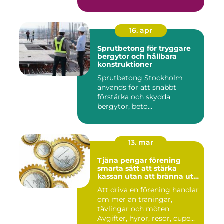
16. apr
Sprutbetong för tryggare
bergytor och hållbara
konstruktioner
Sprutbetong Stockholm
används för att snabbt
förstärka och skydda
bergytor, beto...
13. mar
Tjäna pengar förening
smarta sätt att stärka
kassan utan att bränna ut
ideella krafter
Att driva en förening handlar
om mer än träningar,
tävlingar och möten.
Avgifter, hyror, resor, cupe...