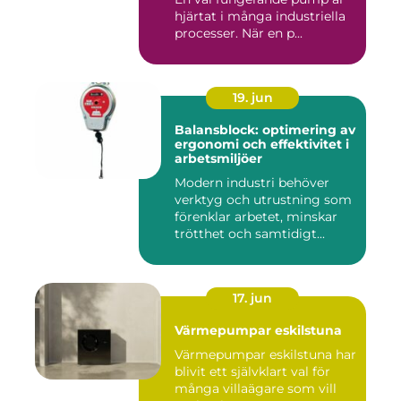
hjärtat i många industriella
processer. När en p...
19. jun
Balansblock: optimering av
ergonomi och effektivitet i
arbetsmiljöer
Modern industri behöver
verktyg och utrustning som
förenklar arbetet, minskar
trötthet och samtidigt...
17. jun
Värmepumpar eskilstuna
Värmepumpar eskilstuna har
blivit ett självklart val för
många villaägare som vill