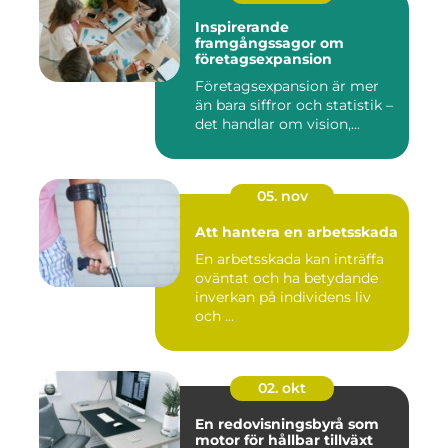
Inspirerande
framgångssagor om
företagsexpansion
Företagsexpansion är mer
än bara siffror och statistik –
det handlar om vision,...
05. nov
Att hantera en arbetsskada
En arbetsskada kan inträffa
oväntat och ha betydande
inverkan på individens liv
och ...
02. okt
En redovisningsbyrå som
motor för hållbar tillväxt