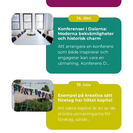
14. dec
Konferenser i Dalarna:
Moderna bekvämligheter
och historisk charm
Att arrangera en konferens
som både inspirerar och
engagerar kan vara en
utmaning. Konferens D...
19. nov
Exempel på kreativa sätt
företag har hittat kapital
Att säkra kapital är en av de
största utmaningarna för
företag, särski...