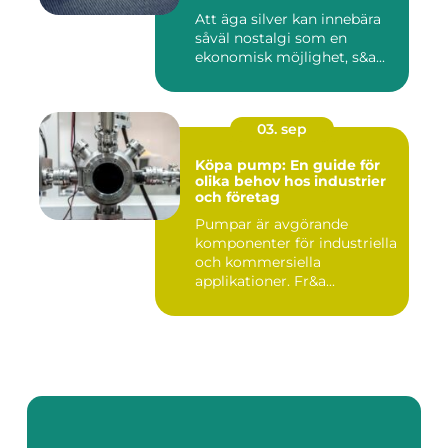
Att äga silver kan innebära
såväl nostalgi som en
ekonomisk möjlighet, s&a...
03. sep
Köpa pump: En guide för
olika behov hos industrier
och företag
Pumpar är avgörande
komponenter för industriella
och kommersiella
applikationer. Fr&a...