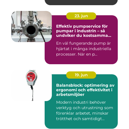
23. jun
Effektiv pumpservice för
pumpar i industrin – så
undviker du kostsamma
driftstopp
En väl fungerande pump är
hjärtat i många industriella
processer. När en p...
19. jun
Balansblock: optimering av
ergonomi och effektivitet i
arbetsmiljöer
Modern industri behöver
verktyg och utrustning som
förenklar arbetet, minskar
trötthet och samtidigt...