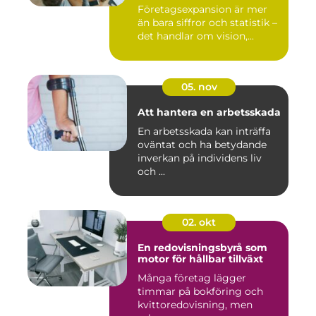
Företagsexpansion är mer
än bara siffror och statistik –
det handlar om vision,...
05. nov
Att hantera en arbetsskada
En arbetsskada kan inträffa
oväntat och ha betydande
inverkan på individens liv
och ...
02. okt
En redovisningsbyrå som
motor för hållbar tillväxt
Många företag lägger
timmar på bokföring och
kvittoredovisning, men