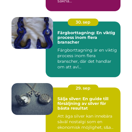
sakna...
30. sep
Färgborttagning: En viktig
process inom flera
branscher
Färgborttagning är en viktig
process inom flera
branscher, där det handlar
om att avl...
29. sep
Sälja silver: En guide till
försäljning av silver för
bästa resultat
Att äga silver kan innebära
såväl nostalgi som en
ekonomisk möjlighet, s&a...