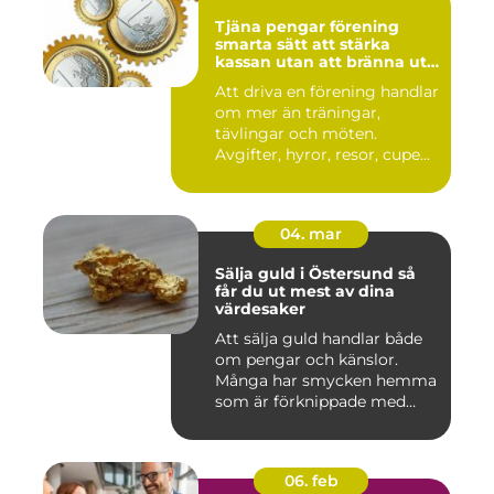
Tjäna pengar förening
smarta sätt att stärka
kassan utan att bränna ut
ideella krafter
Att driva en förening handlar
om mer än träningar,
tävlingar och möten.
Avgifter, hyror, resor, cupe...
04. mar
Sälja guld i Östersund så
får du ut mest av dina
värdesaker
Att sälja guld handlar både
om pengar och känslor.
Många har smycken hemma
som är förknippade med
mi...
06. feb