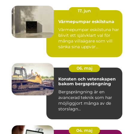
17. jun
Värmepumpar eskilstuna
Värmepumpar eskilstuna har
blivit ett självklart val för
många villaägare som vill
sänka sina uppvär...
06. maj
Konsten och vetenskapen
bakom bergsprängning
Bergsprängning är en
avancerad teknik som har
möjliggjort många av de
storslagn...
04. maj