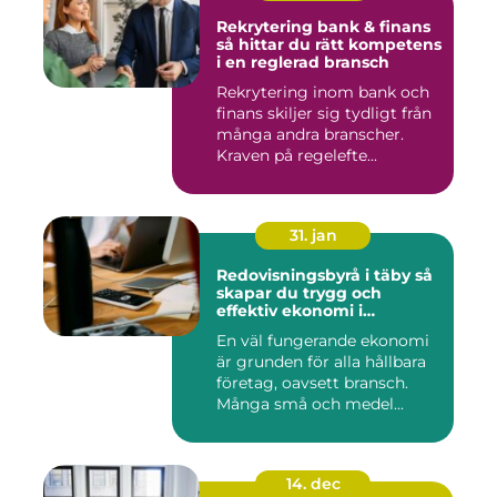
Rekrytering bank & finans
så hittar du rätt kompetens
i en reglerad bransch
Rekrytering inom bank och
finans skiljer sig tydligt från
många andra branscher.
Kraven på regelefte...
31. jan
Redovisningsbyrå i täby så
skapar du trygg och
effektiv ekonomi i
företaget
En väl fungerande ekonomi
är grunden för alla hållbara
företag, oavsett bransch.
Många små och medel...
14. dec