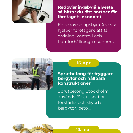
Redovisningsbyrå alvesta
så hittar du rätt partner för
företagets ekonomi
En redovisningsbyrå Alvesta
hjälper företagare att få
ordning, kontroll och
framförhållning i ekonom...
16. apr
Sprutbetong för tryggare
bergytor och hållbara
konstruktioner
Sprutbetong Stockholm
används för att snabbt
förstärka och skydda
bergytor, beto...
13. mar