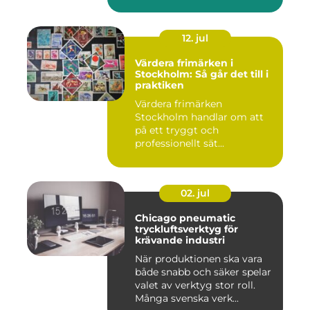
12. jul
Värdera frimärken i
Stockholm: Så går det till i
praktiken
Värdera frimärken
Stockholm handlar om att
på ett tryggt och
professionellt sät...
02. jul
Chicago pneumatic
tryckluftsverktyg för
krävande industri
När produktionen ska vara
både snabb och säker spelar
valet av verktyg stor roll.
Många svenska verk...