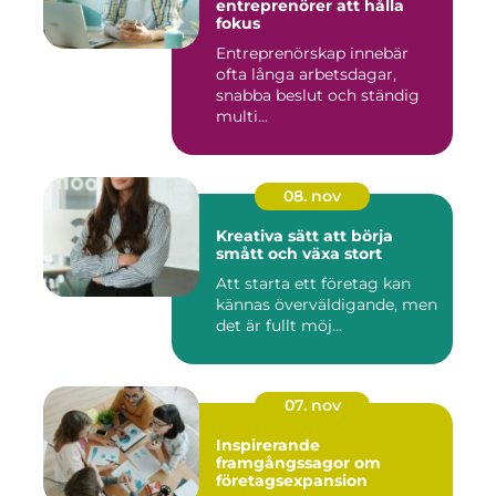
entreprenörer att hålla
fokus
Entreprenörskap innebär
ofta långa arbetsdagar,
snabba beslut och ständig
multi...
08. nov
Kreativa sätt att börja
smått och växa stort
Att starta ett företag kan
kännas överväldigande, men
det är fullt möj...
07. nov
Inspirerande
framgångssagor om
företagsexpansion