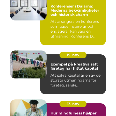
Konferenser i Dalarna:
Moderna bekvämligheter
och historisk charm
Att arrangera en konferens
som både inspirerar och
engagerar kan vara en
utmaning. Konferens D...
19. nov
Exempel på kreativa sätt
företag har hittat kapital
Att säkra kapital är en av de
största utmaningarna för
företag, särski...
13. nov
Hur mindfulness hjälper