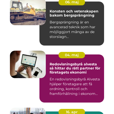
06. maj
Konsten och vetenskapen
bakom bergsprängning
Bergsprängning är en
avancerad teknik som har
möjliggjort många av de
storslagn...
04. maj
Redovisningsbyrå alvesta
så hittar du rätt partner för
företagets ekonomi
En redovisningsbyrå Alvesta
hjälper företagare att få
ordning, kontroll och
framförhållning i ekonom...
16. apr