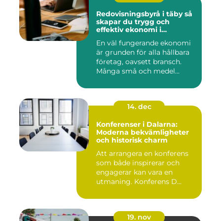
Redovisningsbyrå i täby så
skapar du trygg och
effektiv ekonomi i
företaget
En väl fungerande ekonomi
är grunden för alla hållbara
företag, oavsett bransch.
Många små och medel...
14. dec
Konferenser i Dalarna:
Moderna bekvämligheter
och historisk charm
Att arrangera en konferens
som både inspirerar och
engagerar kan vara en
utmaning. Konferens D...
19. nov