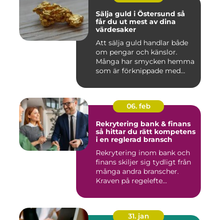
Sälja guld i Östersund så
får du ut mest av dina
värdesaker
Att sälja guld handlar både
om pengar och känslor.
Många har smycken hemma
som är förknippade med
mi...
06. feb
Rekrytering bank & finans
så hittar du rätt kompetens
i en reglerad bransch
Rekrytering inom bank och
finans skiljer sig tydligt från
många andra branscher.
Kraven på regelefte...
31. jan