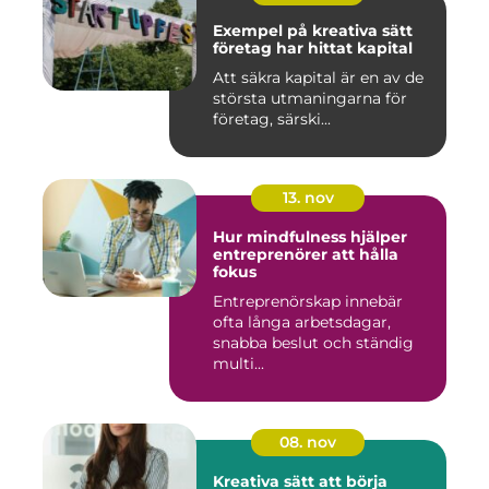
Exempel på kreativa sätt
företag har hittat kapital
Att säkra kapital är en av de
största utmaningarna för
företag, särski...
13. nov
Hur mindfulness hjälper
entreprenörer att hålla
fokus
Entreprenörskap innebär
ofta långa arbetsdagar,
snabba beslut och ständig
multi...
08. nov
Kreativa sätt att börja