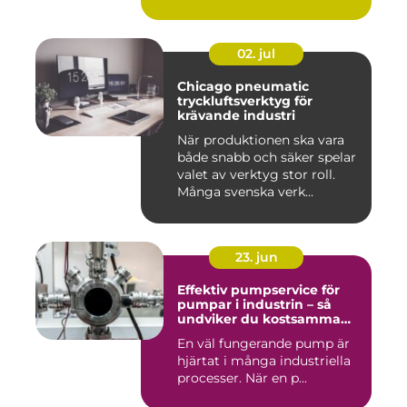
02. jul
Chicago pneumatic
tryckluftsverktyg för
krävande industri
När produktionen ska vara
både snabb och säker spelar
valet av verktyg stor roll.
Många svenska verk...
23. jun
Effektiv pumpservice för
pumpar i industrin – så
undviker du kostsamma
driftstopp
En väl fungerande pump är
hjärtat i många industriella
processer. När en p...