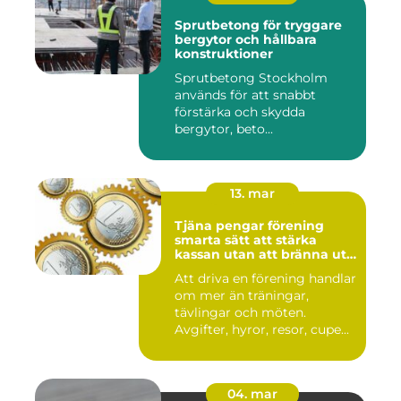
Sprutbetong för tryggare
bergytor och hållbara
konstruktioner
Sprutbetong Stockholm
används för att snabbt
förstärka och skydda
bergytor, beto...
13. mar
Tjäna pengar förening
smarta sätt att stärka
kassan utan att bränna ut
ideella krafter
Att driva en förening handlar
om mer än träningar,
tävlingar och möten.
Avgifter, hyror, resor, cupe...
04. mar