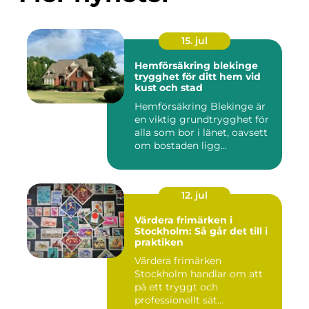
15. jul
Hemförsäkring blekinge
trygghet för ditt hem vid
kust och stad
Hemförsäkring Blekinge är
en viktig grundtrygghet för
alla som bor i länet, oavsett
om bostaden ligg...
12. jul
Värdera frimärken i
Stockholm: Så går det till i
praktiken
Värdera frimärken
Stockholm handlar om att
på ett tryggt och
professionellt sät...