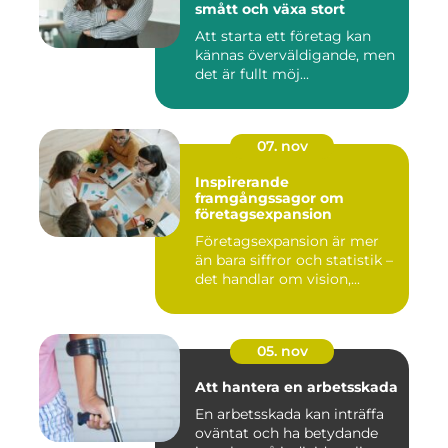
smått och växa stort
Att starta ett företag kan
kännas överväldigande, men
det är fullt möj...
07. nov
Inspirerande
framgångssagor om
företagsexpansion
Företagsexpansion är mer
än bara siffror och statistik –
det handlar om vision,...
05. nov
Att hantera en arbetsskada
En arbetsskada kan inträffa
oväntat och ha betydande