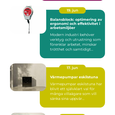
19. jun
Balansblock: optimering av
ergonomi och effektivitet i
arbetsmiljöer
Modern industri behöver
verktyg och utrustning som
förenklar arbetet, minskar
trötthet och samtidigt...
17. jun
Värmepumpar eskilstuna
Värmepumpar eskilstuna har
blivit ett självklart val för
många villaägare som vill
sänka sina uppvär...