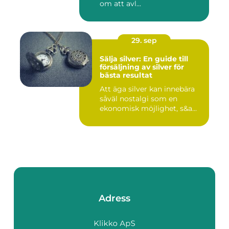
om att avl...
29. sep
Sälja silver: En guide till
försäljning av silver för
bästa resultat
Att äga silver kan innebära
såväl nostalgi som en
ekonomisk möjlighet, s&a...
Adress