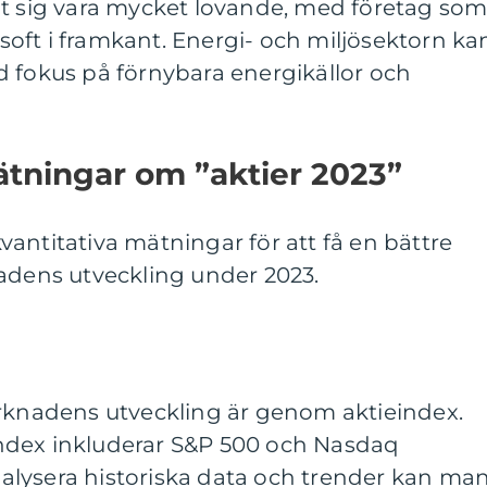
at sig vara mycket lovande, med företag so
oft i framkant. Energi- och miljösektorn ka
d fokus på förnybara energikällor och
mätningar om ”aktier 2023”
 kvantitativa mätningar för att få en bättre
nadens utveckling under 2023.
arknadens utveckling är genom aktieindex.
ndex inkluderar S&P 500 och Nasdaq
lysera historiska data och trender kan ma