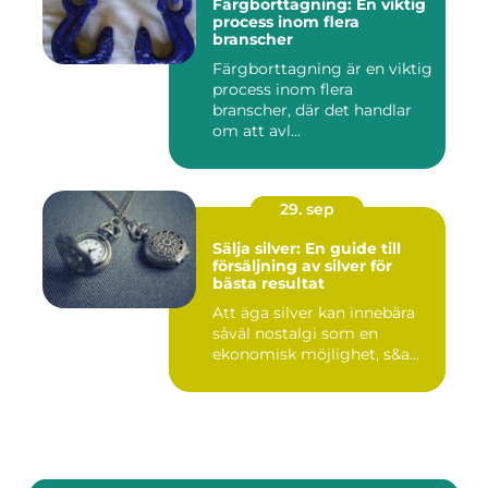
Färgborttagning: En viktig
process inom flera
branscher
Färgborttagning är en viktig
process inom flera
branscher, där det handlar
om att avl...
29. sep
Sälja silver: En guide till
försäljning av silver för
bästa resultat
Att äga silver kan innebära
såväl nostalgi som en
ekonomisk möjlighet, s&a...