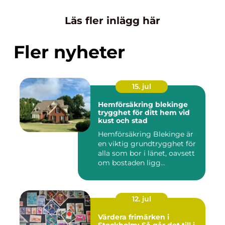
Läs fler inlägg här
Fler nyheter
15. jul
Hemförsäkring blekinge
trygghet för ditt hem vid
kust och stad
Hemförsäkring Blekinge är
en viktig grundtrygghet för
alla som bor i länet, oavsett
om bostaden ligg...
12. jul
Värdera frimärken i