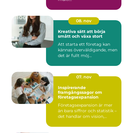
08. nov
Kreativa sätt att börja
smått och växa stort
Att starta ett företag kan
kännas överväldigande, men
det är fullt möj...
07. nov
Inspirerande
framgångssagor om
företagsexpansion
Företagsexpansion är mer
än bara siffror och statistik –
det handlar om vision,...