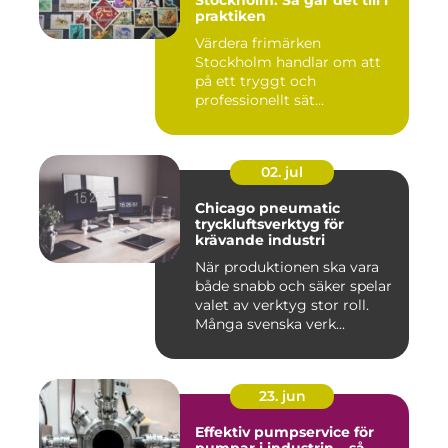
Stockholm: Så går det till i
praktiken
Värdera frimärken
Stockholm handlar om att
på ett tryggt och
professionellt sät...
02. jul
Chicago pneumatic
tryckluftsverktyg för
krävande industri
När produktionen ska vara
både snabb och säker spelar
valet av verktyg stor roll.
Många svenska verk...
23. jun
Effektiv pumpservice för