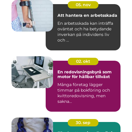
05. nov
Att hantera en arbetsskada
En arbetsskada kan inträffa
oväntat och ha betydande
inverkan på individens liv
och ...
02. okt
En redovisningsbyrå som
motor för hållbar tillväxt
Många företag lägger
timmar på bokföring och
kvittoredovisning, men
sakna...
30. sep