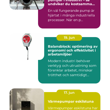
pumpar i industrin – så
undviker du kostsamma
driftstopp
En väl fungerande pump är
hjärtat i många industriella
processer. När en p...
19. jun
Balansblock: optimering av
ergonomi och effektivitet i
arbetsmiljöer
Modern industri behöver
verktyg och utrustning som
förenklar arbetet, minskar
trötthet och samtidigt...
17. jun
Värmepumpar eskilstuna
Värmepumpar eskilstuna har