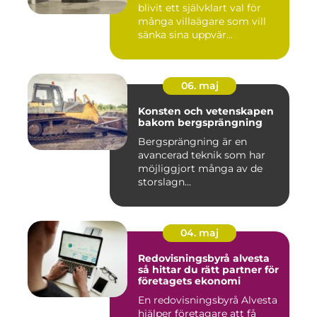
blivit ett självklart val för
många villaägare som vill
sänka sina uppvär...
06. maj
Konsten och vetenskapen
bakom bergsprängning
Bergsprängning är en
avancerad teknik som har
möjliggjort många av de
storslagn...
04. maj
Redovisningsbyrå alvesta
så hittar du rätt partner för
företagets ekonomi
En redovisningsbyrå Alvesta
hjälper företagare att få