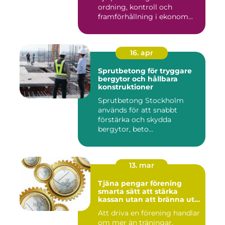
ordning, kontroll och
framförhållning i ekonom...
16. apr
Sprutbetong för tryggare
bergytor och hållbara
konstruktioner
Sprutbetong Stockholm
används för att snabbt
förstärka och skydda
bergytor, beto...
13. mar
Tjäna pengar förening
smarta sätt att stärka
kassan utan att bränna ut
ideella krafter
Att driva en förening handlar
om mer än träningar,