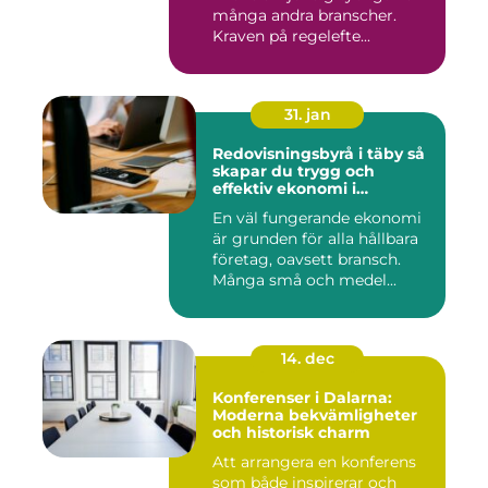
många andra branscher.
Kraven på regelefte...
31. jan
Redovisningsbyrå i täby så
skapar du trygg och
effektiv ekonomi i
företaget
En väl fungerande ekonomi
är grunden för alla hållbara
företag, oavsett bransch.
Många små och medel...
14. dec
Konferenser i Dalarna:
Moderna bekvämligheter
och historisk charm
Att arrangera en konferens
som både inspirerar och