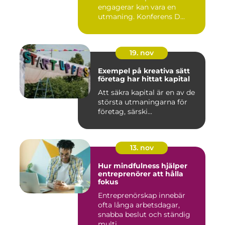
engagerar kan vara en
utmaning. Konferens D...
19. nov
Exempel på kreativa sätt
företag har hittat kapital
Att säkra kapital är en av de
största utmaningarna för
företag, särski...
13. nov
Hur mindfulness hjälper
entreprenörer att hålla
fokus
Entreprenörskap innebär
ofta långa arbetsdagar,
snabba beslut och ständig
multi...