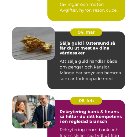
tävlingar och möten.
Avgifter, hyror, resor, cupe...
04. mar
Sälja guld i Östersund så
får du ut mest av dina
värdesaker
Att sälja guld handlar både
om pengar och känslor.
Många har smycken hemma
som är förknippade med
mi...
06. feb
Rekrytering bank & finans
så hittar du rätt kompetens
i en reglerad bransch
Rekrytering inom bank och
finans skiljer sig tydligt från