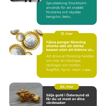
Sprutbetong Stockholm
används för att snabbt
förstärka och skydda
bergytor, beto...
13. mar
Tjäna pengar förening
smarta sätt att stärka
kassan utan att bränna ut
ideella krafter
Att driva en förening handlar
om mer än träningar,
tävlingar och möten.
Avgifter, hyror, resor, cupe...
04. mar
Sälja guld i Östersund så
får du ut mest av dina
värdesaker