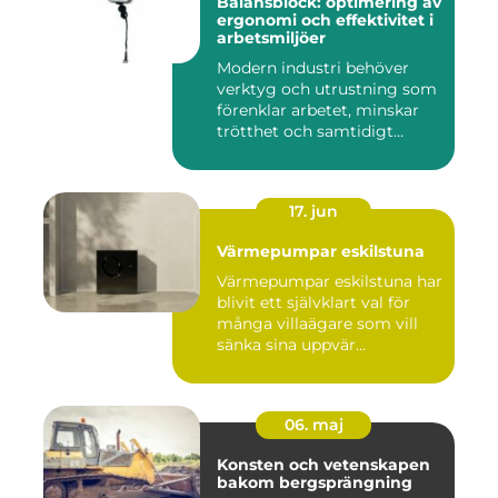
Balansblock: optimering av
ergonomi och effektivitet i
arbetsmiljöer
Modern industri behöver
verktyg och utrustning som
förenklar arbetet, minskar
trötthet och samtidigt...
17. jun
Värmepumpar eskilstuna
Värmepumpar eskilstuna har
blivit ett självklart val för
många villaägare som vill
sänka sina uppvär...
06. maj
Konsten och vetenskapen
bakom bergsprängning