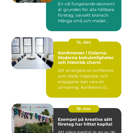
företaget
En väl fungerande ekonomi
är grunden för alla hållbara
företag, oavsett bransch.
Många små och medel...
14. dec
Konferenser i Dalarna:
Moderna bekvämligheter
och historisk charm
Att arrangera en konferens
som både inspirerar och
engagerar kan vara en
utmaning. Konferens D...
19. nov
Exempel på kreativa sätt
företag har hittat kapital
Att säkra kapital är en av de