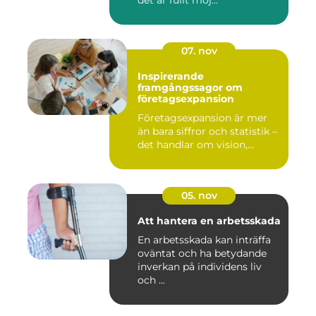
det är fullt möj...
07. nov
Inspirerande
framgångssagor om
företagsexpansion
Företagsexpansion är mer
än bara siffror och statistik –
det handlar om vision,...
05. nov
Att hantera en arbetsskada
En arbetsskada kan inträffa
oväntat och ha betydande
inverkan på individens liv
och ...