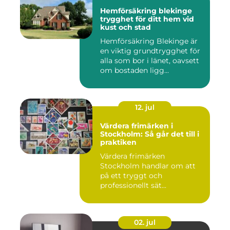
Hemförsäkring blekinge
trygghet för ditt hem vid
kust och stad
Hemförsäkring Blekinge är
en viktig grundtrygghet för
alla som bor i länet, oavsett
om bostaden ligg...
12. jul
Värdera frimärken i
Stockholm: Så går det till i
praktiken
Värdera frimärken
Stockholm handlar om att
på ett tryggt och
professionellt sät...
02. jul