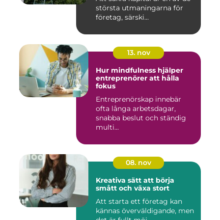
största utmaningarna för
företag, särski...
13. nov
Hur mindfulness hjälper
entreprenörer att hålla
fokus
Entreprenörskap innebär
ofta långa arbetsdagar,
snabba beslut och ständig
multi...
08. nov
Kreativa sätt att börja
smått och växa stort
Att starta ett företag kan
kännas överväldigande, men