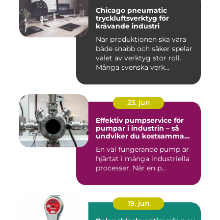
Chicago pneumatic
tryckluftsverktyg för
krävande industri
När produktionen ska vara
både snabb och säker spelar
valet av verktyg stor roll.
Många svenska verk...
23. jun
Effektiv pumpservice för
pumpar i industrin – så
undviker du kostsamma
driftstopp
En väl fungerande pump är
hjärtat i många industriella
processer. När en p...
19. jun