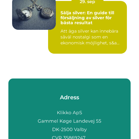
29. sep
Sälja silver: En guide till
försäljning av silver för
bästa resultat
Att äga silver kan innebära
såväl nostalgi som en
ekonomisk möjlighet, s&a...
Adress