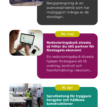
Bergsprängning är en
avancerad teknik som har
möjliggjort många av de
storslagn...
04. maj
Redovisningsbyrå alvesta
så hittar du rätt partner för
företagets ekonomi
En redovisningsbyrå Alvesta
hjälper företagare att få
ordning, kontroll och
framförhållning i ekonom...
16. apr
Sprutbetong för tryggare
bergytor och hållbara
konstruktioner