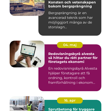
Konsten och vetenskapen
bakom bergsprängning
Bergsprängning är en
avancerad teknik som har
möjliggjort många av de
storslagn...
04. maj
Redovisningsbyrå alvesta
så hittar du rätt partner för
företagets ekonomi
En redovisningsbyrå Alvesta
hjälper företagare att få
ordning, kontroll och
framförhållning i ekonom...
16. apr
Sprutbetong för tryggare