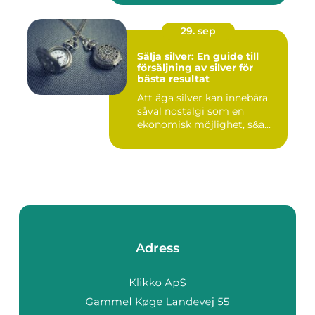
29. sep
Sälja silver: En guide till
försäljning av silver för
bästa resultat
Att äga silver kan innebära
såväl nostalgi som en
ekonomisk möjlighet, s&a...
Adress