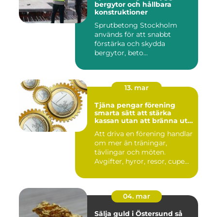
bergytor och hållbara
konstruktioner
Sprutbetong Stockholm
används för att snabbt
förstärka och skydda
bergytor, beto...
13. mar
Tjäna pengar förening
smarta sätt att stärka
kassan utan att bränna ut
ideella krafter
Att driva en förening handlar
om mer än träningar,
tävlingar och möten.
Avgifter, hyror, resor, cupe...
04. mar
Sälja guld i Östersund så