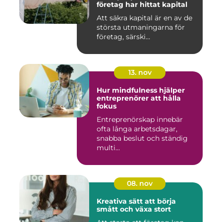
företag har hittat kapital
Att säkra kapital är en av de
största utmaningarna för
företag, särski...
13. nov
Hur mindfulness hjälper
entreprenörer att hålla
fokus
Entreprenörskap innebär
ofta långa arbetsdagar,
snabba beslut och ständig
multi...
08. nov
Kreativa sätt att börja
smått och växa stort