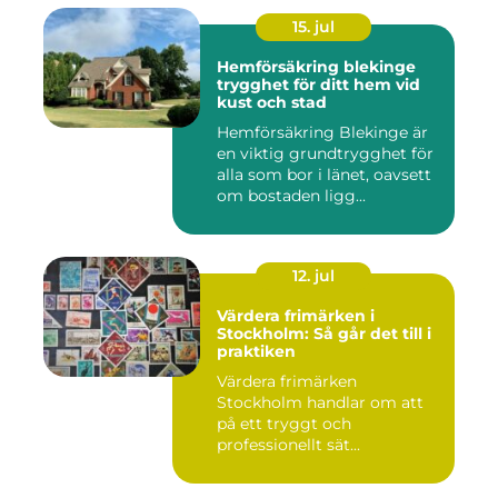
15. jul
Hemförsäkring blekinge
trygghet för ditt hem vid
kust och stad
Hemförsäkring Blekinge är
en viktig grundtrygghet för
alla som bor i länet, oavsett
om bostaden ligg...
12. jul
Värdera frimärken i
Stockholm: Så går det till i
praktiken
Värdera frimärken
Stockholm handlar om att
på ett tryggt och
professionellt sät...