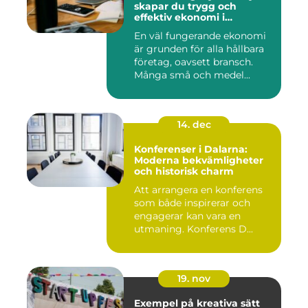
skapar du trygg och
effektiv ekonomi i
företaget
En väl fungerande ekonomi
är grunden för alla hållbara
företag, oavsett bransch.
Många små och medel...
14. dec
Konferenser i Dalarna:
Moderna bekvämligheter
och historisk charm
Att arrangera en konferens
som både inspirerar och
engagerar kan vara en
utmaning. Konferens D...
19. nov
Exempel på kreativa sätt