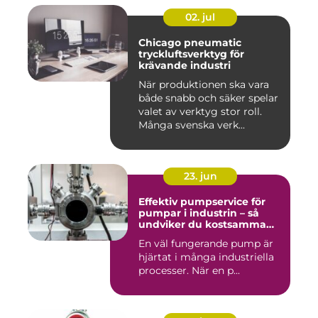
02. jul
Chicago pneumatic
tryckluftsverktyg för
krävande industri
När produktionen ska vara
både snabb och säker spelar
valet av verktyg stor roll.
Många svenska verk...
23. jun
Effektiv pumpservice för
pumpar i industrin – så
undviker du kostsamma
driftstopp
En väl fungerande pump är
hjärtat i många industriella
processer. När en p...