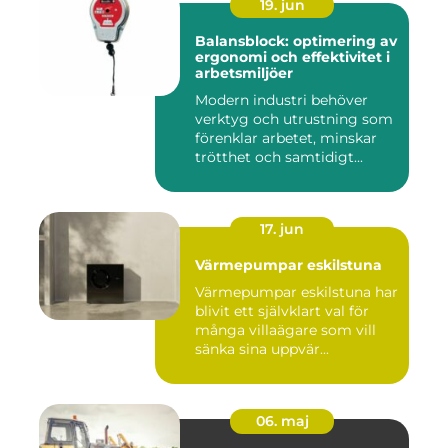
19. jun
Balansblock: optimering av
ergonomi och effektivitet i
arbetsmiljöer
Modern industri behöver
verktyg och utrustning som
förenklar arbetet, minskar
trötthet och samtidigt...
17. jun
Värmepumpar eskilstuna
Värmepumpar eskilstuna har
blivit ett självklart val för
många villaägare som vill
sänka sina uppvär...
06. maj