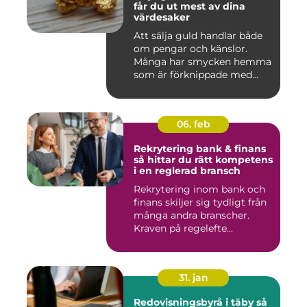
får du ut mest av dina
värdesaker
Att sälja guld handlar både
om pengar och känslor.
Många har smycken hemma
som är förknippade med
mi...
06. feb
Rekrytering bank & finans
så hittar du rätt kompetens
i en reglerad bransch
Rekrytering inom bank och
finans skiljer sig tydligt från
många andra branscher.
Kraven på regelefte...
31. jan
Redovisningsbyrå i täby så