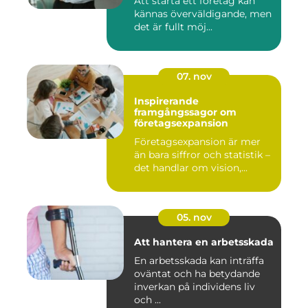
Att starta ett företag kan
kännas överväldigande, men
det är fullt möj...
07. nov
Inspirerande
framgångssagor om
företagsexpansion
Företagsexpansion är mer
än bara siffror och statistik –
det handlar om vision,...
05. nov
Att hantera en arbetsskada
En arbetsskada kan inträffa
oväntat och ha betydande
inverkan på individens liv
och ...