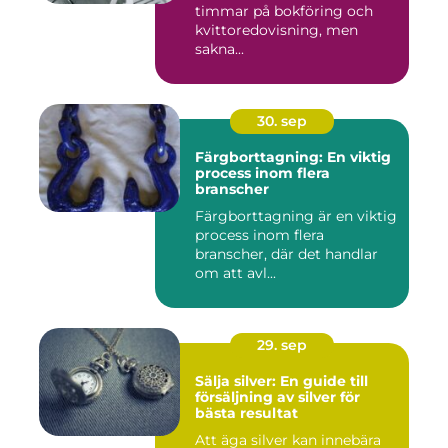
timmar på bokföring och
kvittoredovisning, men
sakna...
30. sep
Färgborttagning: En viktig
process inom flera
branscher
Färgborttagning är en viktig
process inom flera
branscher, där det handlar
om att avl...
29. sep
Sälja silver: En guide till
försäljning av silver för
bästa resultat
Att äga silver kan innebära