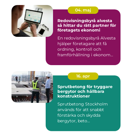
04. maj
Redovisningsbyrå alvesta
så hittar du rätt partner för
företagets ekonomi
En redovisningsbyrå Alvesta
hjälper företagare att få
ordning, kontroll och
framförhållning i ekonom...
16. apr
Sprutbetong för tryggare
bergytor och hållbara
konstruktioner
Sprutbetong Stockholm
används för att snabbt
förstärka och skydda
bergytor, beto...