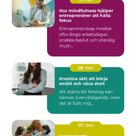
Hur mindfulness hjälper
entreprenörer att hålla
fokus
Entreprenörskap innebär
ofta långa arbetsdagar,
snabba beslut och ständig
multi...
08. nov
Kreativa sätt att börja
smått och växa stort
Att starta ett företag kan
kännas överväldigande, men
det är fullt möj...
07. nov