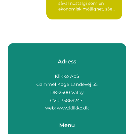
såväl nostalgi som en
ekonomisk möjlighet, s&a...
Adress
web:
www.klikko.dk
Menu