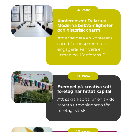
14. dec
Konferenser i Dalarna:
Moderna bekvämligheter
och historisk charm
Att arrangera en konferens
som både inspirerar och
engagerar kan vara en
utmaning. Konferens D...
19. nov
Exempel på kreativa sätt
företag har hittat kapital
Att säkra kapital är en av de
största utmaningarna för
företag, särski...
13. nov