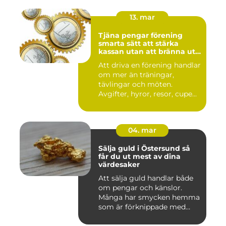
13. mar
Tjäna pengar förening
smarta sätt att stärka
kassan utan att bränna ut
ideella krafter
Att driva en förening handlar
om mer än träningar,
tävlingar och möten.
Avgifter, hyror, resor, cupe...
04. mar
Sälja guld i Östersund så
får du ut mest av dina
värdesaker
Att sälja guld handlar både
om pengar och känslor.
Många har smycken hemma
som är förknippade med
mi...