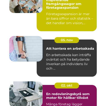
Inspirerande
framgångssagor om
företagsexpansion
Företagsexpansion är mer
än bara siffror och statistik –
det handlar om vision,...
05. nov
Att hantera en arbetsskada
En arbetsskada kan inträffa
oväntat och ha betydande
inverkan på individens liv
och ...
02. okt
En redovisningsbyrå som
motor för hållbar tillväxt
Många företag lägger