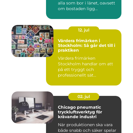
alla som bor i länet, oavsett
om bostaden ligg...
12. jul
Värdera frimärken i
Stockholm: Så går det till i
praktiken
Värdera frimärken
Stockholm handlar om att
på ett tryggt och
professionellt sät...
02. jul
Chicago pneumatic
tryckluftsverktyg för
krävande industri
När produktionen ska vara
både snabb och säker spelar