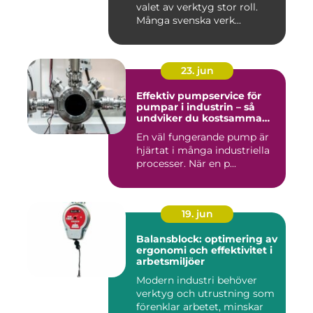
valet av verktyg stor roll.
Många svenska verk...
23. jun
Effektiv pumpservice för
pumpar i industrin – så
undviker du kostsamma
driftstopp
En väl fungerande pump är
hjärtat i många industriella
processer. När en p...
19. jun
Balansblock: optimering av
ergonomi och effektivitet i
arbetsmiljöer
Modern industri behöver
verktyg och utrustning som
förenklar arbetet, minskar