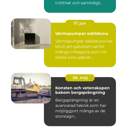
trötthet och samtidigt...
17. jun
Värmepumpar eskilstuna
Värmepumpar eskilstuna har
blivit ett självklart val för
många villaägare som vill
sänka sina uppvär...
06. maj
Konsten och vetenskapen
bakom bergsprängning
Bergsprängning är en
avancerad teknik som har
möjliggjort många av de
storslagn...