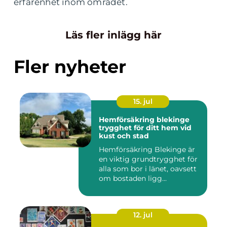
erfarenhet inom området.
Läs fler inlägg här
Fler nyheter
15. jul
Hemförsäkring blekinge
trygghet för ditt hem vid
kust och stad
Hemförsäkring Blekinge är
en viktig grundtrygghet för
alla som bor i länet, oavsett
om bostaden ligg...
12. jul