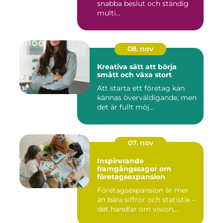
snabba beslut och ständig
multi...
08. nov
Kreativa sätt att börja
smått och växa stort
Att starta ett företag kan
kännas överväldigande, men
det är fullt möj...
07. nov
Inspirerande
framgångssagor om
företagsexpansion
Företagsexpansion är mer
än bara siffror och statistik –
det handlar om vision,...