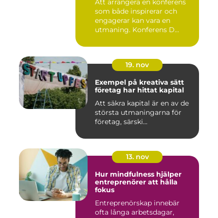
Att arrangera en konferens
som både inspirerar och
engagerar kan vara en
utmaning. Konferens D...
19. nov
Exempel på kreativa sätt
företag har hittat kapital
Att säkra kapital är en av de
största utmaningarna för
företag, särski...
13. nov
Hur mindfulness hjälper
entreprenörer att hålla
fokus
Entreprenörskap innebär
ofta långa arbetsdagar,