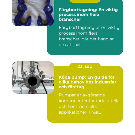
Färgborttagning: En viktig
process inom flera
branscher
Färgborttagning är en viktig
process inom flera
branscher, där det handlar
om att avl...
03. sep
Köpa pump: En guide för
olika behov hos industrier
och företag
Pumpar är avgörande
komponenter för industriella
och kommersiella
applikationer. Fr&a...