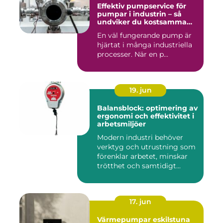
Effektiv pumpservice för
pumpar i industrin – så
undviker du kostsamma
driftstopp
En väl fungerande pump är
hjärtat i många industriella
processer. När en p...
19. jun
Balansblock: optimering av
ergonomi och effektivitet i
arbetsmiljöer
Modern industri behöver
verktyg och utrustning som
förenklar arbetet, minskar
trötthet och samtidigt...
17. jun
Värmepumpar eskilstuna