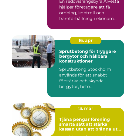
En redovisningsbyrå Alvesta
hjälper företagare att få
ordning, kontroll och
framförhållning i ekonom...
16. apr
Sprutbetong för tryggare
bergytor och hållbara
konstruktioner
Sprutbetong Stockholm
används för att snabbt
förstärka och skydda
bergytor, beto...
13. mar
Tjäna pengar förening
smarta sätt att stärka
kassan utan att bränna ut
ideella krafter