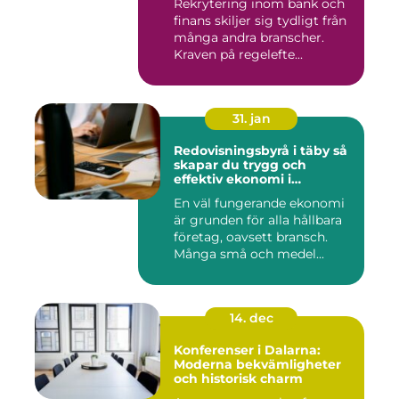
Rekrytering inom bank och
finans skiljer sig tydligt från
många andra branscher.
Kraven på regelefte...
31. jan
Redovisningsbyrå i täby så
skapar du trygg och
effektiv ekonomi i
företaget
En väl fungerande ekonomi
är grunden för alla hållbara
företag, oavsett bransch.
Många små och medel...
14. dec
Konferenser i Dalarna:
Moderna bekvämligheter
och historisk charm