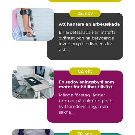
05. nov
Att hantera en arbetsskada
En arbetsskada kan inträffa
oväntat och ha betydande
inverkan på individens liv
och ...
02. okt
En redovisningsbyrå som
motor för hållbar tillväxt
Många företag lägger
timmar på bokföring och
kvittoredovisning, men
sakna...
30. sep