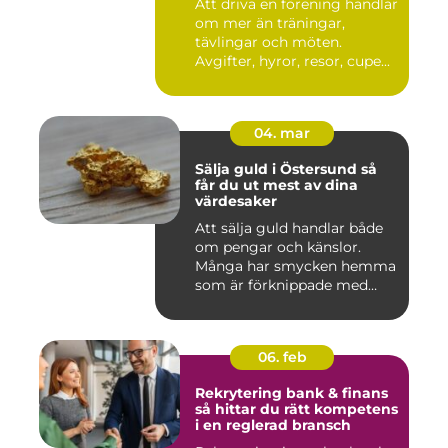
Att driva en förening handlar
om mer än träningar,
tävlingar och möten.
Avgifter, hyror, resor, cupe...
04. mar
Sälja guld i Östersund så
får du ut mest av dina
värdesaker
Att sälja guld handlar både
om pengar och känslor.
Många har smycken hemma
som är förknippade med
mi...
06. feb
Rekrytering bank & finans
så hittar du rätt kompetens
i en reglerad bransch