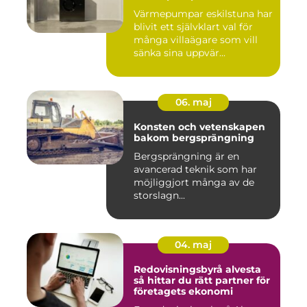
Värmepumpar eskilstuna har
blivit ett självklart val för
många villaägare som vill
sänka sina uppvär...
06. maj
Konsten och vetenskapen
bakom bergsprängning
Bergsprängning är en
avancerad teknik som har
möjliggjort många av de
storslagn...
04. maj
Redovisningsbyrå alvesta
så hittar du rätt partner för
företagets ekonomi