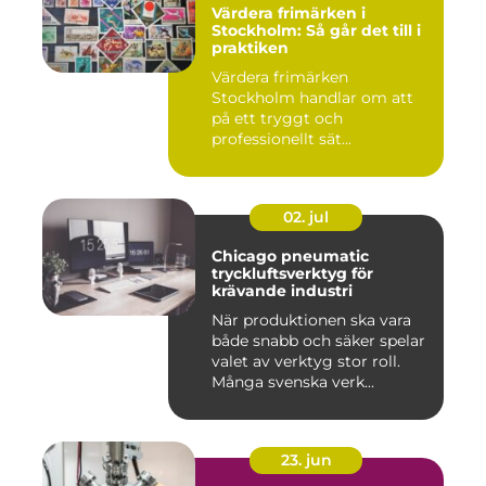
Värdera frimärken i
Stockholm: Så går det till i
praktiken
Värdera frimärken
Stockholm handlar om att
på ett tryggt och
professionellt sät...
02. jul
Chicago pneumatic
tryckluftsverktyg för
krävande industri
När produktionen ska vara
både snabb och säker spelar
valet av verktyg stor roll.
Många svenska verk...
23. jun