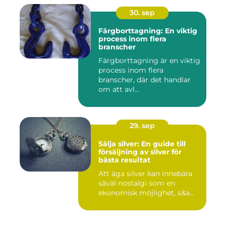
30. sep
Färgborttagning: En viktig
process inom flera
branscher
Färgborttagning är en viktig
process inom flera
branscher, där det handlar
om att avl...
29. sep
Sälja silver: En guide till
försäljning av silver för
bästa resultat
Att äga silver kan innebära
såväl nostalgi som en
ekonomisk möjlighet, s&a...