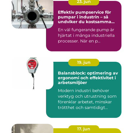
23. jun
Effektiv pumpservice för
pumpar i industrin – så
undviker du kostsamma
driftstopp
En väl fungerande pump är
hjärtat i många industriella
processer. När en p...
19. jun
Balansblock: optimering av
ergonomi och effektivitet i
arbetsmiljöer
Modern industri behöver
verktyg och utrustning som
förenklar arbetet, minskar
trötthet och samtidigt...
17. jun