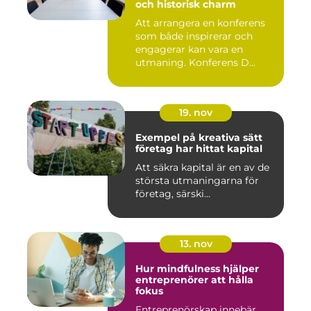
och historisk charm
Att arrangera en konferens
som både inspirerar och
engagerar kan vara en
utmaning. Konferens D...
19. nov
Exempel på kreativa sätt
företag har hittat kapital
Att säkra kapital är en av de
största utmaningarna för
företag, särski...
13. nov
Hur mindfulness hjälper
entreprenörer att hålla
fokus
Entreprenörskap innebär