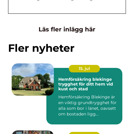
Läs fler inlägg här
Fler nyheter
15. jul
Hemförsäkring blekinge
trygghet för ditt hem vid
kust och stad
Hemförsäkring Blekinge är
en viktig grundtrygghet för
alla som bor i länet, oavsett
om bostaden ligg...