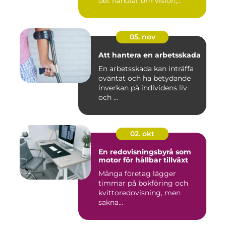
det handlar om vision,...
05. nov
Att hantera en arbetsskada
En arbetsskada kan inträffa
oväntat och ha betydande
inverkan på individens liv
och ...
02. okt
En redovisningsbyrå som
motor för hållbar tillväxt
Många företag lägger
timmar på bokföring och
kvittoredovisning, men
sakna...