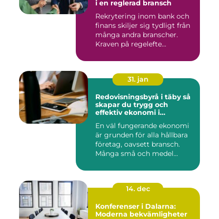
i en reglerad bransch
Rekrytering inom bank och
finans skiljer sig tydligt från
många andra branscher.
Kraven på regelefte...
31. jan
Redovisningsbyrå i täby så
skapar du trygg och
effektiv ekonomi i
företaget
En väl fungerande ekonomi
är grunden för alla hållbara
företag, oavsett bransch.
Många små och medel...
14. dec
Konferenser i Dalarna:
Moderna bekvämligheter