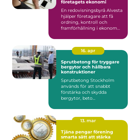
företagets ekonomi
En redovisningsbyrå Alvesta
hjälper företagare att få
ordning, kontroll och
framförhållning i ekonom...
16. apr
Sprutbetong för tryggare
bergytor och hållbara
konstruktioner
Sprutbetong Stockholm
används för att snabbt
förstärka och skydda
bergytor, beto...
13. mar
Tjäna pengar förening
smarta sätt att stärka