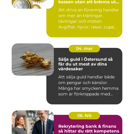
kassan utan att bränna ut
ideella krafter
Att driva en förening handlar
om mer än träningar,
tävlingar och möten.
Avgifter, hyror, resor, cupe...
04. mar
Sälja guld i Östersund så
får du ut mest av dina
värdesaker
Att sälja guld handlar både
om pengar och känslor.
Många har smycken hemma
som är förknippade med
mi...
06. feb
Rekrytering bank & finans
så hittar du rätt kompetens