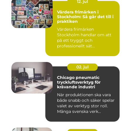
12. jul
Värdera frimärken i
Stockholm: Så går det till i
praktiken
Värdera frimärken
Stockholm handlar om att
på ett tryggt och
professionellt sät...
02. jul
Chicago pneumatic
tryckluftsverktyg för
krävande industri
När produktionen ska vara
både snabb och säker spelar
valet av verktyg stor roll.
Många svenska verk...