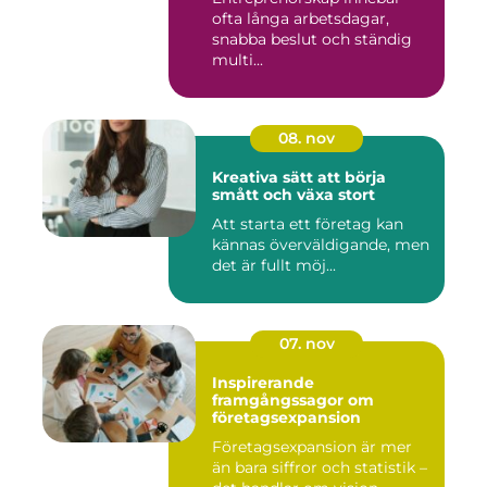
ofta långa arbetsdagar,
snabba beslut och ständig
multi...
08. nov
Kreativa sätt att börja
smått och växa stort
Att starta ett företag kan
kännas överväldigande, men
det är fullt möj...
07. nov
Inspirerande
framgångssagor om
företagsexpansion
Företagsexpansion är mer
än bara siffror och statistik –