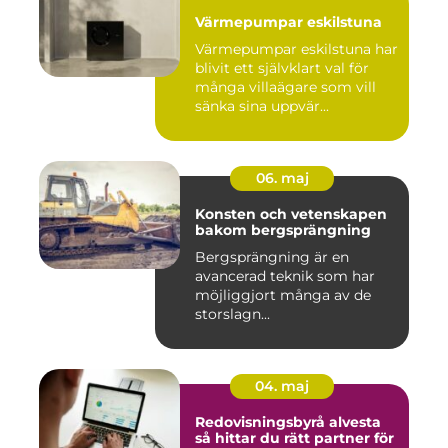
Värmepumpar eskilstuna
Värmepumpar eskilstuna har
blivit ett självklart val för
många villaägare som vill
sänka sina uppvär...
06. maj
Konsten och vetenskapen
bakom bergsprängning
Bergsprängning är en
avancerad teknik som har
möjliggjort många av de
storslagn...
04. maj
Redovisningsbyrå alvesta
så hittar du rätt partner för