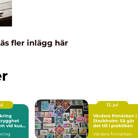
äs fler inlägg här
er
ul
12. jul
kring
Värdera frimärken i
Stockholm: Så går
em vid kust
det till i praktiken
kring
Värdera frimärken