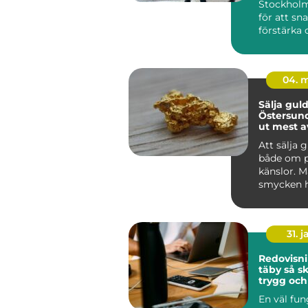
Stockhol
för att sn
förstärka
bergytor, b
04. 
Sälja guld
Östersund så får
ut mest a
värdesak
Att sälja 
både om 
känslor. 
smycken
som är fö
med mi...
31. j
Redovisni
täby så skapar du
trygg och
ekonomi i
En väl fu