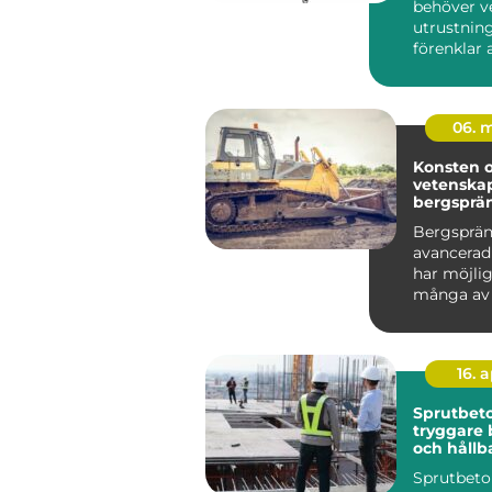
behöver v
utrustnin
förenklar 
minskar t
samtidigt..
06. 
Konsten 
vetenska
bergsprä
Bergsprän
avancerad
har möjlig
många av
storslagn..
16. 
Sprutbeto
tryggare 
och hållb
konstrukt
Sprutbet