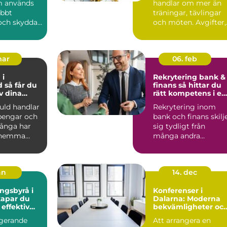
m används
handlar om mer än
abbt
träningar, tävlingar
 och skydda
och möten. Avgifter,
eto...
hyror, resor, cupe...
mar
06. feb
 i
Rekrytering bank &
 du
finans så hittar du
v dina
rätt kompetens i en
er
reglerad bransch
guld handlar
Rekrytering inom
pengar och
bank och finans skilj
Många har
sig tydligt från
 hemma
många andra
rknippade
branscher. Kraven på
regelefte...
an
14. dec
ngsbyrå i
Konferenser i
Dalarna: Moderna
 effektiv
bekvämligheter oc
 företaget
historisk charm
ngerande
Att arrangera en