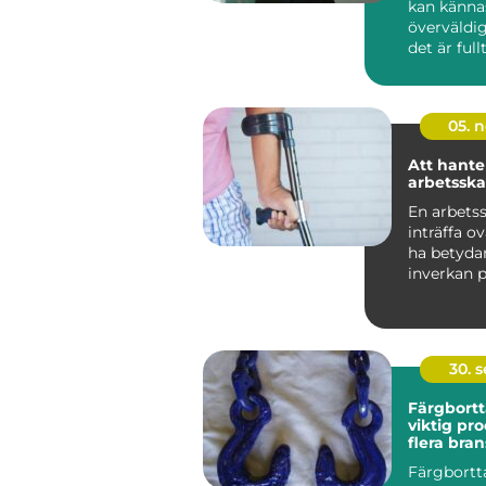
kan känna
överväldi
det är fullt
05. 
Att hante
arbetssk
En arbets
inträffa o
ha betyda
inverkan 
individens 
30. 
Färgbortt
viktig pr
flera bra
Färgbortt