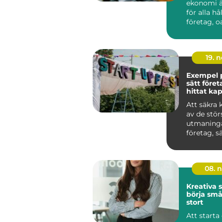
ekonomi ä
för alla hå
företag, o
bransch. 
och medel.
19. 
Exempel p
sätt föret
hittat kap
Att säkra 
av de stör
utmaninga
företag, sär
08. 
Kreativa s
börja små
stort
Att starta