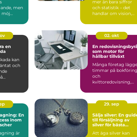
s
mer än bara siffror
gande, men
och statistik – det
 möj...
handlar om vision,...
nov
02. okt
ra en
En redovisningsbyr
ada
som motor för
hållbar tillväxt
skada kan
Många företag lägg
väntat och
timmar på bokförin
nde
och
på
kvittoredovisning,
liv och ...
men sakna...
sep
29. sep
agning: En
Sälja silver: En guid
ocess inom
till försäljning av
nscher
silver för bästa
resultat
agning är
Att äga silver kan