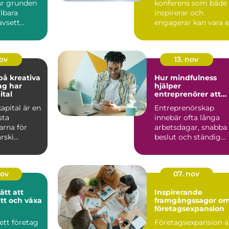
r grunden
konferens som både
llbara
inspirerar och
avsett
engagerar kan vara 
Många små
utmaning. Konferen
..
D...
nov
13. nov
å kreativa
Hur mindfulness
ag har
hjälper
ital
entreprenörer att
hålla fokus
kapital är en
Entreprenörskap
sta
innebär ofta långa
rna för
arbetsdagar, snabba
ski...
beslut och ständig
multi...
nov
07. nov
ätt att
Inspirerande
tt och växa
framgångssagor o
företagsexpansion
 ett företag
Företagsexpansion ä