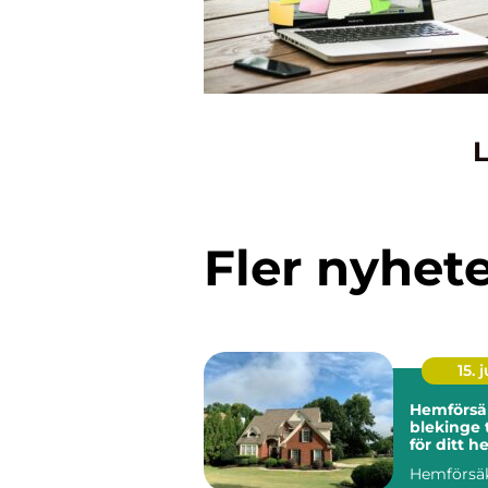
L
Fler nyhet
15. j
Hemförsä
blekinge trygghet
för ditt h
och stad
Hemförsä