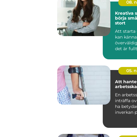
08. 
Kreativa s
börja små
stort
Att starta
kan känna
överväldi
det är fullt
05. 
Att hante
arbetssk
En arbets
inträffa o
ha betyda
inverkan 
individens 