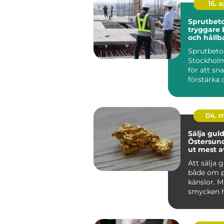
16. 
Sprutbeto
tryggare 
och hållb
konstrukt
Sprutbet
Stockhol
för att sn
förstärka
bergytor, b
04. 
Sälja guld
Östersund så får
ut mest a
värdesak
Att sälja 
både om 
känslor. 
smycken
som är fö
med mi...