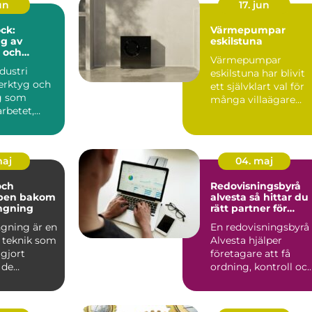
jun
17. jun
ck:
Värmepumpar
g av
eskilstuna
 och
Värmepumpar
t i
dustri
eskilstuna har blivit
jöer
erktyg och
ett självklart val för
g som
många villaägare
arbetet,
som vill sänka sina
rötthet och
uppvär...
.
maj
04. maj
och
Redovisningsbyrå
pen bakom
alvesta så hittar du
ngning
rätt partner för
företagets ekonomi
gning är en
En redovisningsbyrå
 teknik som
Alvesta hjälper
gjort
företagare att få
 de
ordning, kontroll oc
.
framförhållning i
ekonom...