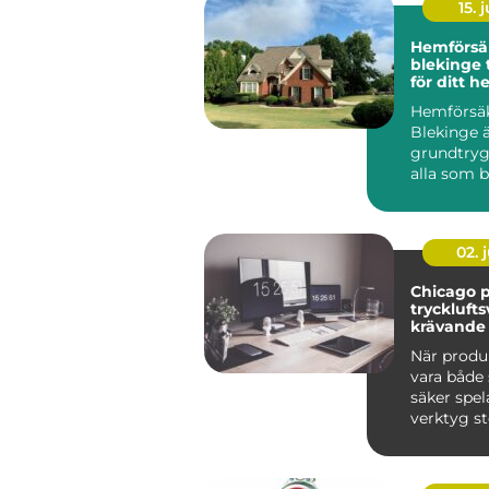
15. j
Hemförsä
blekinge trygghet
för ditt h
och stad
Hemförsä
Blekinge ä
grundtryg
alla som bo
oavsett o
ligg...
02. j
Chicago 
trycklufts
krävande 
När produ
vara både
säker spel
verktyg sto
Många sven