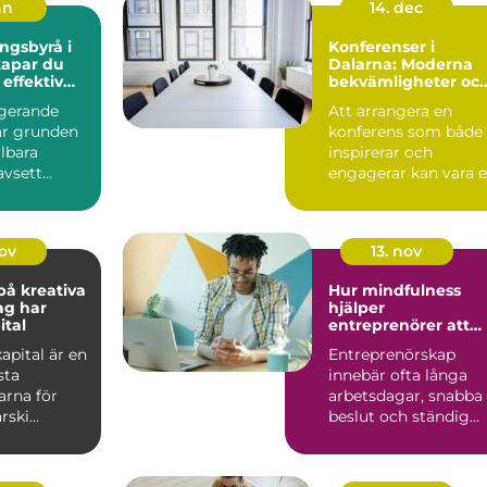
an
14. dec
ngsbyrå i
Konferenser i
Dalarna: Moderna
 effektiv
bekvämligheter oc
 företaget
historisk charm
ngerande
Att arrangera en
r grunden
konferens som både
llbara
inspirerar och
avsett
engagerar kan vara 
Många små
utmaning. Konferen
..
D...
nov
13. nov
å kreativa
Hur mindfulness
ag har
hjälper
ital
entreprenörer att
hålla fokus
kapital är en
Entreprenörskap
sta
innebär ofta långa
rna för
arbetsdagar, snabba
ski...
beslut och ständig
multi...