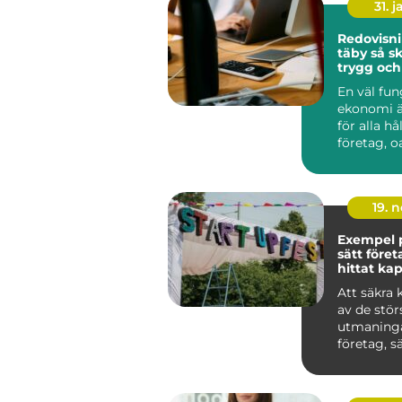
31. j
Redovisni
täby så skapar du
trygg och
ekonomi i
En väl fu
ekonomi ä
för alla hå
företag, o
bransch. 
och medel.
19. 
Exempel p
sätt föret
hittat kap
Att säkra 
av de stör
utmaninga
företag, sär