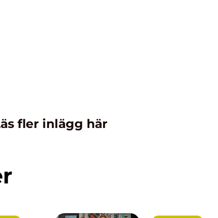
äs fler inlägg här
er