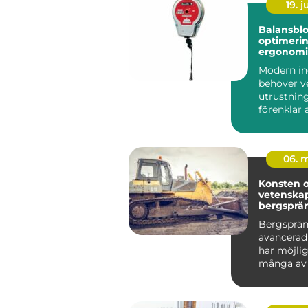
19. 
Balansblo
optimerin
ergonomi
effektivite
Modern in
arbetsmil
behöver v
utrustnin
förenklar 
minskar t
samtidigt..
06. 
Konsten 
vetenska
bergsprä
Bergsprän
avancerad
har möjlig
många av
storslagn..