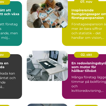
nov
07. nov
ätt att
Inspirerande
tt och växa
framgångssagor o
företagsexpansion
 ett företag
Företagsexpansion ä
s
mer än bara siffror
gande, men
och statistik – det
 möj...
handlar om vision,...
nov
02. okt
ra en
En redovisningsbyr
ada
som motor för
hållbar tillväxt
skada kan
Många företag lägg
väntat och
timmar på bokförin
nde
och
på
kvittoredovisning,
liv och ...
men sakna...