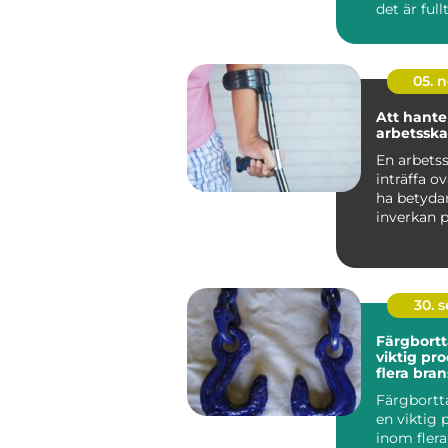
det är fullt
05. 
Att hante
arbetssk
En arbets
inträffa o
ha betyda
inverkan 
individens 
30. 
Färgbortt
viktig pr
flera bra
Färgbortt
en viktig 
inom flera