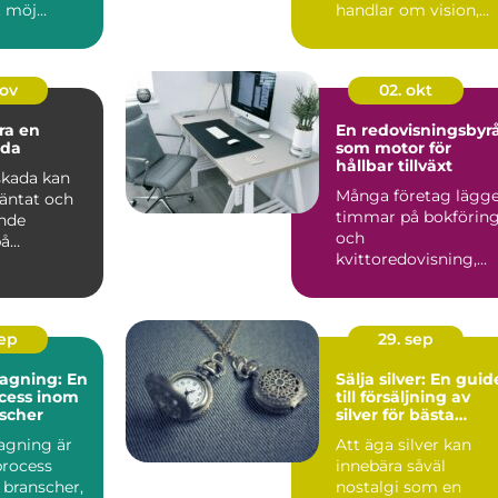
 möj...
handlar om vision,...
nov
02. okt
ra en
En redovisningsbyr
ada
som motor för
hållbar tillväxt
skada kan
Många företag lägg
väntat och
timmar på bokförin
nde
och
på
kvittoredovisning,
liv och ...
men sakna...
sep
29. sep
agning: En
Sälja silver: En guid
ocess inom
till försäljning av
nscher
silver för bästa
resultat
agning är
Att äga silver kan
process
innebära såväl
 branscher,
nostalgi som en