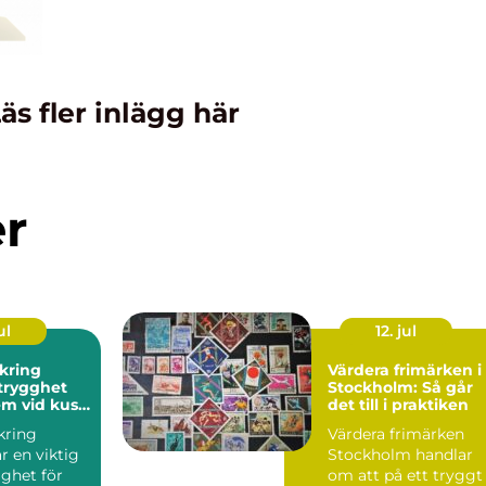
äs fler inlägg här
er
ul
12. jul
kring
Värdera frimärken i
Stockholm: Så går
em vid kust
det till i praktiken
kring
Värdera frimärken
r en viktig
Stockholm handlar
ghet för
om att på ett tryggt