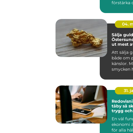
förstärka
bergytor, b
04. 
Sälja guld
Östersund så får
ut mest a
värdesak
Att sälja 
både om 
känslor. 
smycken
som är fö
med mi...
31. j
Redovisni
täby så skapar du
trygg och
ekonomi i
En väl fu
ekonomi ä
för alla hå