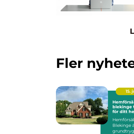
L
Fler nyhet
15. j
Hemförsä
blekinge trygghet
för ditt h
och stad
Hemförsä
Blekinge ä
grundtryg