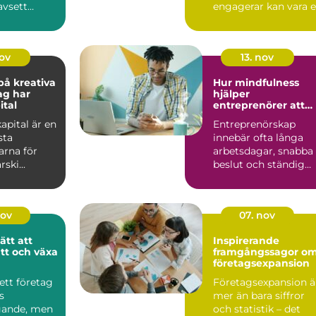
avsett
engagerar kan vara 
Många små
utmaning. Konferen
..
D...
nov
13. nov
å kreativa
Hur mindfulness
ag har
hjälper
ital
entreprenörer att
hålla fokus
kapital är en
Entreprenörskap
sta
innebär ofta långa
rna för
arbetsdagar, snabba
ski...
beslut och ständig
multi...
nov
07. nov
ätt att
Inspirerande
tt och växa
framgångssagor o
företagsexpansion
 ett företag
Företagsexpansion ä
s
mer än bara siffror
gande, men
och statistik – det