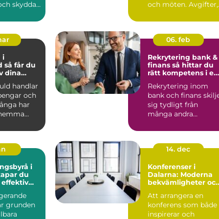
 och skydda
och möten. Avgifter,
eto...
hyror, resor, cupe...
mar
06. feb
 i
Rekrytering bank &
 du
finans så hittar du
v dina
rätt kompetens i en
er
reglerad bransch
guld handlar
Rekrytering inom
pengar och
bank och finans skilj
Många har
sig tydligt från
 hemma
många andra
rknippade
branscher. Kraven på
regelefte...
an
14. dec
ngsbyrå i
Konferenser i
Dalarna: Moderna
 effektiv
bekvämligheter oc
 företaget
historisk charm
ngerande
Att arrangera en
r grunden
konferens som både
llbara
inspirerar och