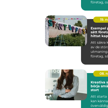
företag, o
bransch. 
och medel.
19. 
Exempel p
sätt föret
hittat kap
Att säkra 
av de stör
utmaninga
företag, sär
08. 
Kreativa s
börja små
stort
Att starta
kan känna
överväldi