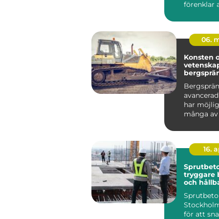
förenklar 
minskar t
samtidigt..
06. 
Konsten 
vetenska
bergsprä
Bergsprän
avancerad
har möjlig
många av
storslagn..
16. 
Sprutbeto
tryggare 
och hållb
konstrukt
Sprutbet
Stockhol
för att sn