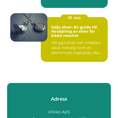
29. sep
Sälja silver: En guide till
försäljning av silver för
bästa resultat
Att äga silver kan innebära
såväl nostalgi som en
ekonomisk möjlighet, s&a...
Adress