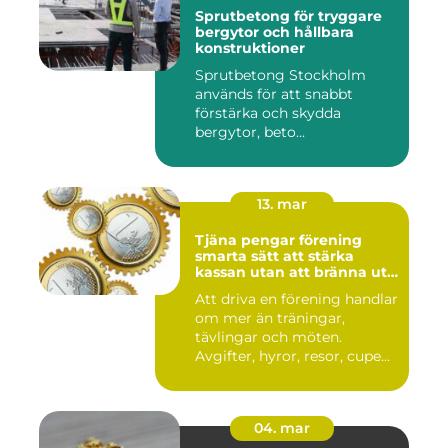
Sprutbetong för tryggare
bergytor och hållbara
konstruktioner
Sprutbetong Stockholm
används för att snabbt
förstärka och skydda
bergytor, beto...
13. mar
Tjäna pengar förening
smarta sätt att stärka
kassan utan att bränna ut
ideella krafter
Att driva en förening handlar
om mer än träningar,
tävlingar och möten.
Avgifter, hyror, resor, cupe...
04. mar