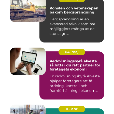
Konsten och vetenskapen
bakom bergsprängning
Bergsprängning är en
avancerad teknik som har
möjliggjort många av de
storslagn...
04. maj
Redovisningsbyrå alvesta
så hittar du rätt partner för
företagets ekonomi
En redovisningsbyrå Alvesta
hjälper företagare att få
ordning, kontroll och
framförhållning i ekonom...
16. apr