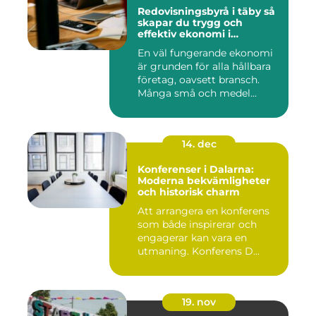
Redovisningsbyrå i täby så
skapar du trygg och
effektiv ekonomi i
företaget
En väl fungerande ekonomi
är grunden för alla hållbara
företag, oavsett bransch.
Många små och medel...
14. dec
Konferenser i Dalarna:
Moderna bekvämligheter
och historisk charm
Att arrangera en konferens
som både inspirerar och
engagerar kan vara en
utmaning. Konferens D...
19. nov