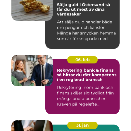
Sälja guld i Östersund så
får du ut mest av dina
värdesaker
Att sälja guld handlar både
om pengar och känslor.
Många har smycken hemma
som är förknippade med
mi...
06. feb
Rekrytering bank & finans
så hittar du rätt kompetens
i en reglerad bransch
Rekrytering inom bank och
finans skiljer sig tydligt från
många andra branscher.
Kraven på regelefte...
31. jan