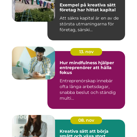
Exempel på kreativa sätt
företag har hittat kapital
Att säkra kapital är en av de
största utmaningarna för
företag, särski...
13. nov
Hur mindfulness hjälper
entreprenörer att hålla
fokus
Entreprenörskap innebär
ofta långa arbetsdagar,
snabba beslut och ständig
multi...
08. nov
Kreativa sätt att börja
smått och växa stort