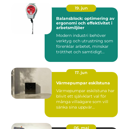
19. jun
Balansblock: optimering av
ergonomi och effektivitet i
arbetsmiljöer
Modern industri behöver
verktyg och utrustning som
förenklar arbetet, minskar
trötthet och samtidigt...
17. jun
Värmepumpar eskilstuna
Värmepumpar eskilstuna har
blivit ett självklart val för
många villaägare som vill
sänka sina uppvär...
06. maj