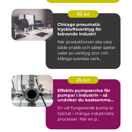
02. jul
Chicago pneumatic
tryckluftsverktyg för
krävande industri
När produktionen ska vara
både snabb och säker spelar
valet av verktyg stor roll.
Många svenska verk...
23. jun
Effektiv pumpservice för
pumpar i industrin – så
undviker du kostsamma
driftstopp
En väl fungerande pump är
hjärtat i många industriella
processer. När en p...