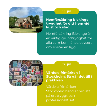
15. jul
Hemförsäkring blekinge
trygghet för ditt hem vid
kust och stad
Hemförsäkring Blekinge är
en viktig grundtrygghet för
alla som bor i länet, oavsett
om bostaden ligg...
12. jul
Värdera frimärken i
Stockholm: Så går det till i
praktiken
Värdera frimärken
Stockholm handlar om att
på ett tryggt och
professionellt sät...