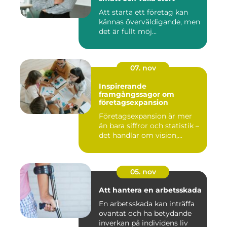
Att starta ett företag kan
kännas överväldigande, men
det är fullt möj...
07. nov
Inspirerande
framgångssagor om
företagsexpansion
Företagsexpansion är mer
än bara siffror och statistik –
det handlar om vision,...
05. nov
Att hantera en arbetsskada
En arbetsskada kan inträffa
oväntat och ha betydande
inverkan på individens liv