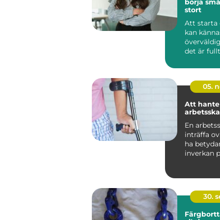
börja små
stort
Att starta
kan känna
överväldi
det är fullt
05. 
Att hante
arbetssk
En arbets
inträffa o
ha betyda
inverkan 
individens 
30. 
Färgbortt