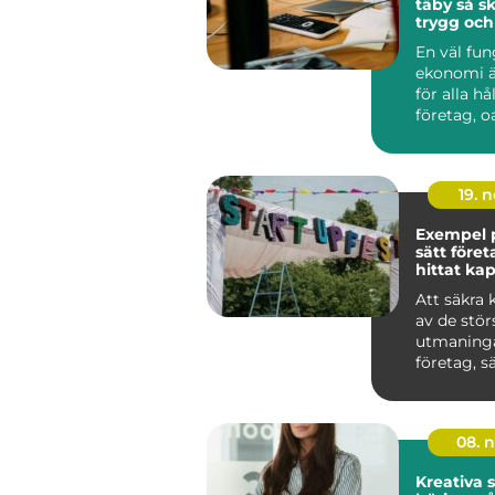
täby så skapar du
trygg och
ekonomi i
En väl fu
ekonomi ä
för alla hå
företag, o
bransch. 
och medel.
19. 
Exempel p
sätt föret
hittat kap
Att säkra 
av de stör
utmaninga
företag, sär
08. 
Kreativa s