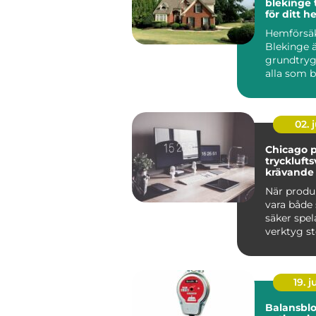
blekinge trygghet
för ditt h
och stad
Hemförsä
Blekinge ä
grundtryg
alla som bo
oavsett o
ligg...
02. j
Chicago 
trycklufts
krävande 
När produ
vara både
säker spel
verktyg sto
Många sven
19. 
Balansblo