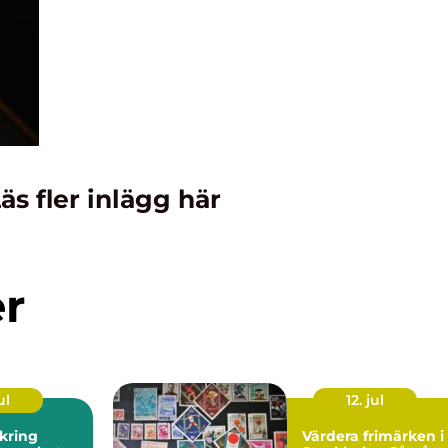
äs fler inlägg här
er
ul
12. jul
kring
Värdera frimärken i