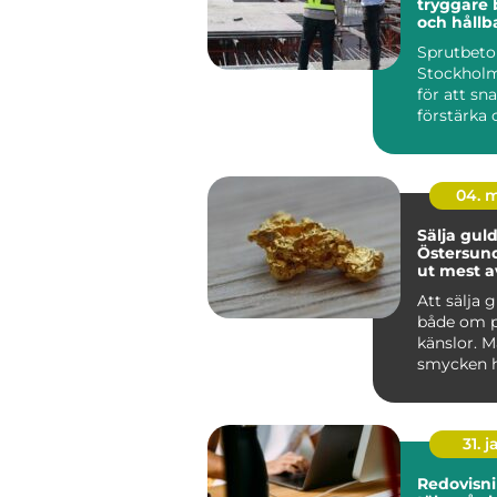
tryggare 
och hållb
konstrukt
Sprutbet
Stockhol
för att sn
förstärka
bergytor, b
04. 
Sälja guld
Östersund så får
ut mest a
värdesak
Att sälja 
både om 
känslor. 
smycken
som är fö
med mi...
31. j
Redovisni