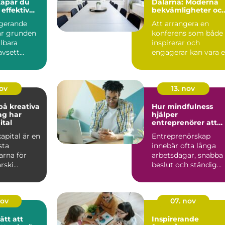
Dalarna: Moderna
 effektiv
bekvämligheter oc
 företaget
historisk charm
ngerande
Att arrangera en
r grunden
konferens som både
llbara
inspirerar och
avsett
engagerar kan vara 
Många små
utmaning. Konferen
..
D...
nov
13. nov
å kreativa
Hur mindfulness
ag har
hjälper
ital
entreprenörer att
hålla fokus
kapital är en
Entreprenörskap
sta
innebär ofta långa
rna för
arbetsdagar, snabba
ski...
beslut och ständig
multi...
nov
07. nov
ätt att
Inspirerande