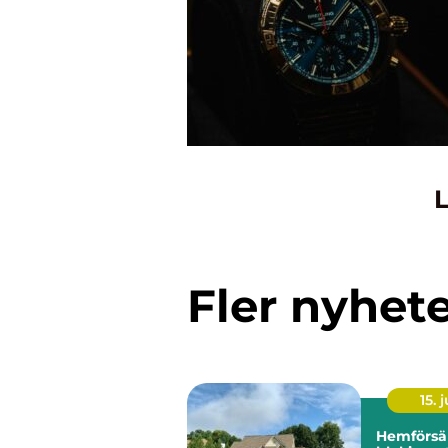
L
Fler nyhet
15. j
Hemförsä