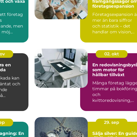
tt och växa
framgångssagor o
företagsexpansion
 ett företag
Företagsexpansion ä
s
mer än bara siffror
gande, men
och statistik – det
 möj...
handlar om vision,...
nov
02. okt
ra en
En redovisningsbyr
ada
som motor för
hållbar tillväxt
skada kan
Många företag lägg
väntat och
timmar på bokförin
nde
och
på
kvittoredovisning,
liv och ...
men sakna...
sep
29. sep
agning: En
Sälja silver: En guid