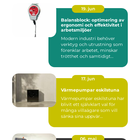
19. jun
Balansblock: optimering av
ergonomi och effektivitet i
arbetsmiljöer
Modern industri behöver
verktyg och utrustning som
förenklar arbetet, minskar
trötthet och samtidigt...
17. jun
Värmepumpar eskilstuna
Värmepumpar eskilstuna har
blivit ett självklart val för
många villaägare som vill
sänka sina uppvär...
06. maj