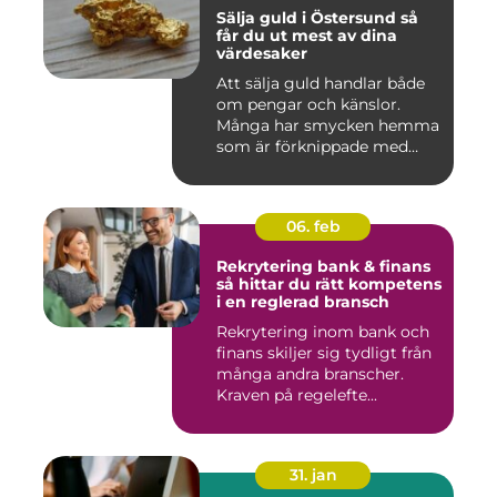
Sälja guld i Östersund så
får du ut mest av dina
värdesaker
Att sälja guld handlar både
om pengar och känslor.
Många har smycken hemma
som är förknippade med
mi...
06. feb
Rekrytering bank & finans
så hittar du rätt kompetens
i en reglerad bransch
Rekrytering inom bank och
finans skiljer sig tydligt från
många andra branscher.
Kraven på regelefte...
31. jan