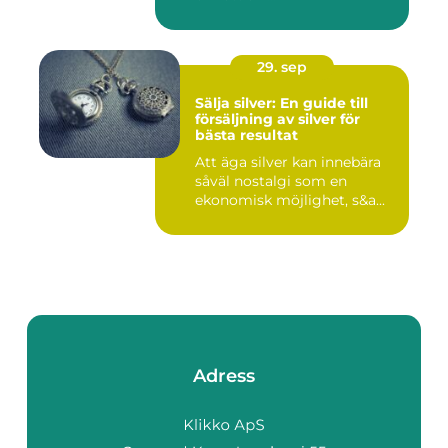
29. sep
Sälja silver: En guide till
försäljning av silver för
bästa resultat
Att äga silver kan innebära
såväl nostalgi som en
ekonomisk möjlighet, s&a...
Adress