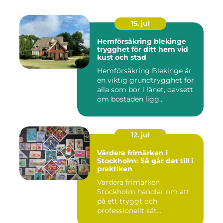
15. jul
Hemförsäkring blekinge
trygghet för ditt hem vid
kust och stad
Hemförsäkring Blekinge är
en viktig grundtrygghet för
alla som bor i länet, oavsett
om bostaden ligg...
12. jul
Värdera frimärken i
Stockholm: Så går det till i
praktiken
Värdera frimärken
Stockholm handlar om att
på ett tryggt och
professionellt sät...