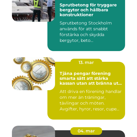
Sprutbetong för tryggare
bergytor och hållbara
konstruktioner
Sprutbetong Stockholm
används för att snabbt
förstärka och skydda
bergytor, beto...
13. mar
Tjäna pengar förening
smarta sätt att stärka
kassan utan att bränna ut
ideella krafter
Att driva en förening handlar
om mer än träningar,
tävlingar och möten.
Avgifter, hyror, resor, cupe...
04. mar