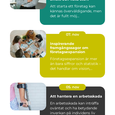
Att starta ett företag kan
kännas överväldigande, men
det är fullt möj...
07. nov
Inspirerande
framgångssagor om
företagsexpansion
Företagsexpansion är mer
än bara siffror och statistik –
det handlar om vision,...
05. nov
Att hantera en arbetsskada
En arbetsskada kan inträffa
oväntat och ha betydande
inverkan på individens liv