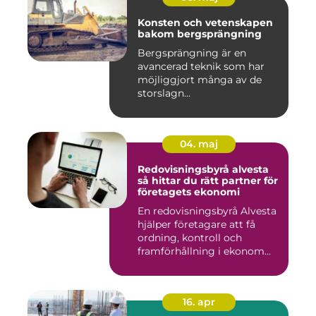
Konsten och vetenskapen
bakom bergsprängning
Bergsprängning är en
avancerad teknik som har
möjliggjort många av de
storslagn...
04. maj
Redovisningsbyrå alvesta
så hittar du rätt partner för
företagets ekonomi
En redovisningsbyrå Alvesta
hjälper företagare att få
ordning, kontroll och
framförhållning i ekonom...
16. apr