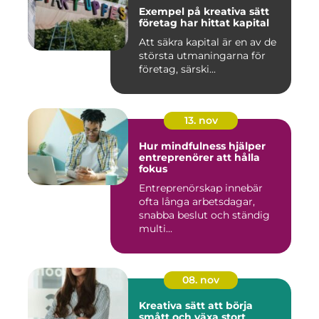
Exempel på kreativa sätt
företag har hittat kapital
Att säkra kapital är en av de
största utmaningarna för
företag, särski...
13. nov
Hur mindfulness hjälper
entreprenörer att hålla
fokus
Entreprenörskap innebär
ofta långa arbetsdagar,
snabba beslut och ständig
multi...
08. nov
Kreativa sätt att börja
smått och växa stort