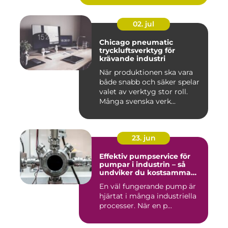
02. jul
Chicago pneumatic
tryckluftsverktyg för
krävande industri
När produktionen ska vara
både snabb och säker spelar
valet av verktyg stor roll.
Många svenska verk...
23. jun
Effektiv pumpservice för
pumpar i industrin – så
undviker du kostsamma
driftstopp
En väl fungerande pump är
hjärtat i många industriella
processer. När en p...