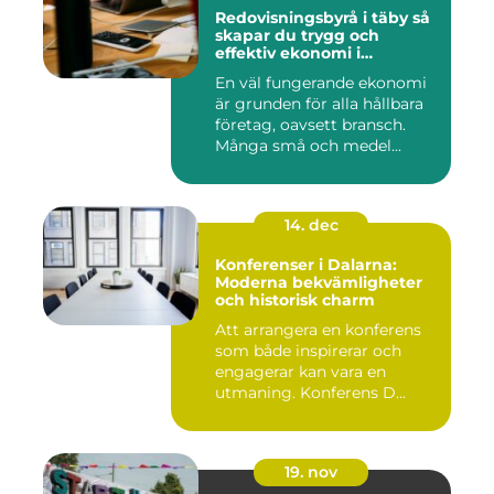
Redovisningsbyrå i täby så
skapar du trygg och
effektiv ekonomi i
företaget
En väl fungerande ekonomi
är grunden för alla hållbara
företag, oavsett bransch.
Många små och medel...
14. dec
Konferenser i Dalarna:
Moderna bekvämligheter
och historisk charm
Att arrangera en konferens
som både inspirerar och
engagerar kan vara en
utmaning. Konferens D...
19. nov