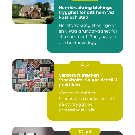
Hemförsäkring blekinge
trygghet för ditt hem vid
kust och stad
Hemförsäkring Blekinge är
en viktig grundtrygghet för
alla som bor i länet, oavsett
om bostaden ligg...
12. jul
Värdera frimärken i
Stockholm: Så går det till i
praktiken
Värdera frimärken
Stockholm handlar om att
på ett tryggt och
professionellt sät...
02. jul