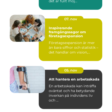
det är fullt möj...
07. nov
Inspirerande
framgångssagor om
företagsexpansion
Företagsexpansion är mer
än bara siffror och statistik –
det handlar om vision,...
05. nov
Att hantera en arbetsskada
En arbetsskada kan inträffa
oväntat och ha betydande
inverkan på individens liv
och ...