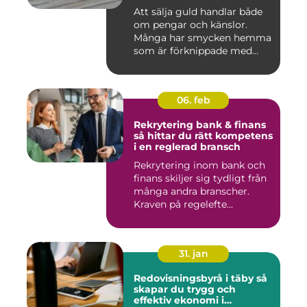
Att sälja guld handlar både
om pengar och känslor.
Många har smycken hemma
som är förknippade med
mi...
06. feb
Rekrytering bank & finans
så hittar du rätt kompetens
i en reglerad bransch
Rekrytering inom bank och
finans skiljer sig tydligt från
många andra branscher.
Kraven på regelefte...
31. jan
Redovisningsbyrå i täby så
skapar du trygg och
effektiv ekonomi i