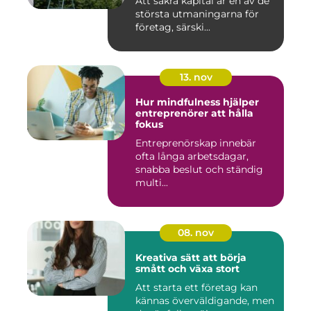
Att säkra kapital är en av de
största utmaningarna för
företag, särski...
13. nov
Hur mindfulness hjälper
entreprenörer att hålla
fokus
Entreprenörskap innebär
ofta långa arbetsdagar,
snabba beslut och ständig
multi...
08. nov
Kreativa sätt att börja
smått och växa stort
Att starta ett företag kan
kännas överväldigande, men