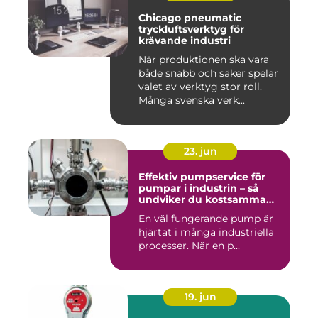
Chicago pneumatic
tryckluftsverktyg för
krävande industri
När produktionen ska vara
både snabb och säker spelar
valet av verktyg stor roll.
Många svenska verk...
23. jun
Effektiv pumpservice för
pumpar i industrin – så
undviker du kostsamma
driftstopp
En väl fungerande pump är
hjärtat i många industriella
processer. När en p...
19. jun