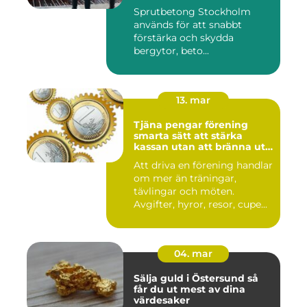
Sprutbetong Stockholm
används för att snabbt
förstärka och skydda
bergytor, beto...
13. mar
Tjäna pengar förening
smarta sätt att stärka
kassan utan att bränna ut
ideella krafter
Att driva en förening handlar
om mer än träningar,
tävlingar och möten.
Avgifter, hyror, resor, cupe...
04. mar
Sälja guld i Östersund så
får du ut mest av dina
värdesaker