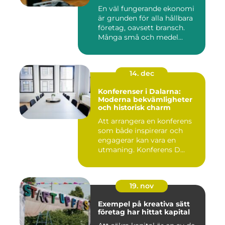
företaget
En väl fungerande ekonomi
är grunden för alla hållbara
företag, oavsett bransch.
Många små och medel...
14. dec
Konferenser i Dalarna:
Moderna bekvämligheter
och historisk charm
Att arrangera en konferens
som både inspirerar och
engagerar kan vara en
utmaning. Konferens D...
19. nov
Exempel på kreativa sätt
företag har hittat kapital