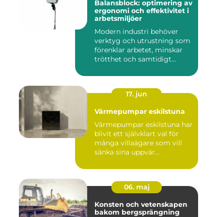
Balansblock: optimering av
ergonomi och effektivitet i
arbetsmiljöer
Modern industri behöver
verktyg och utrustning som
förenklar arbetet, minskar
trötthet och samtidigt...
17. jun
Värmepumpar eskilstuna
Värmepumpar eskilstuna har
blivit ett självklart val för
många villaägare som vill
sänka sina uppvär...
06. maj
Konsten och vetenskapen
bakom bergsprängning