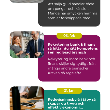
Att sälja guld handlar både
om pengar och känslor.
Många har smycken hemma
som är förknippade med
mi...
06. feb
Rekrytering bank & finans
så hittar du rätt kompetens
i en reglerad bransch
Rekrytering inom bank och
finans skiljer sig tydligt från
många andra branscher.
Kraven på regelefte...
31. jan
Redovisningsbyrå i täby så
skapar du trygg och
effektiv ekonomi i