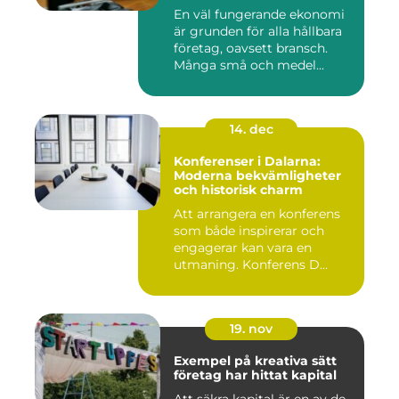
företaget
En väl fungerande ekonomi
är grunden för alla hållbara
företag, oavsett bransch.
Många små och medel...
14. dec
Konferenser i Dalarna:
Moderna bekvämligheter
och historisk charm
Att arrangera en konferens
som både inspirerar och
engagerar kan vara en
utmaning. Konferens D...
19. nov
Exempel på kreativa sätt
företag har hittat kapital