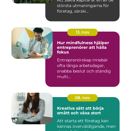
Att säkra kapital är en av de
största utmaningarna för
företag, särski...
13. nov
Hur mindfulness hjälper
entreprenörer att hålla
fokus
Entreprenörskap innebär
ofta långa arbetsdagar,
snabba beslut och ständig
multi...
08. nov
Kreativa sätt att börja
smått och växa stort
Att starta ett företag kan
kännas överväldigande, men