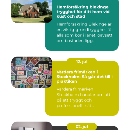
Hemförsäkring blekinge
trygghet för ditt hem vid
kust och stad
Hemförsäkring Blekinge är
en viktig grundtrygghet för
alla som bor i länet, oavsett
om bostaden ligg...
12. jul
Värdera frimärken i
Stockholm: Så går det till i
praktiken
Värdera frimärken
Stockholm handlar om att
på ett tryggt och
professionellt sät...
02. jul