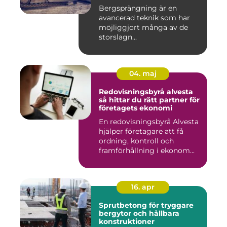
Bergsprängning är en
avancerad teknik som har
möjliggjort många av de
storslagn...
04. maj
Redovisningsbyrå alvesta
så hittar du rätt partner för
företagets ekonomi
En redovisningsbyrå Alvesta
hjälper företagare att få
ordning, kontroll och
framförhållning i ekonom...
16. apr
Sprutbetong för tryggare
bergytor och hållbara
konstruktioner