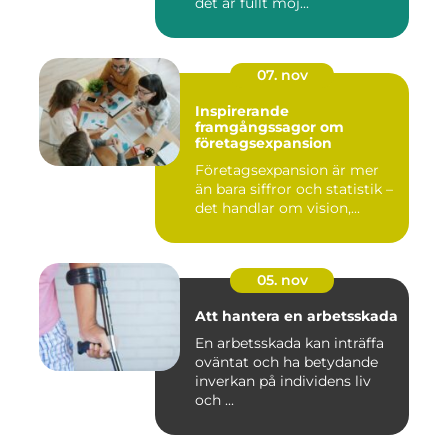
det är fullt möj...
07. nov
Inspirerande
framgångssagor om
företagsexpansion
Företagsexpansion är mer
än bara siffror och statistik –
det handlar om vision,...
05. nov
Att hantera en arbetsskada
En arbetsskada kan inträffa
oväntat och ha betydande
inverkan på individens liv
och ...