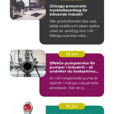
Chicago pneumatic
tryckluftsverktyg för
krävande industri
När produktionen ska vara
både snabb och säker spelar
valet av verktyg stor roll.
Många svenska verk...
23. jun
Effektiv pumpservice för
pumpar i industrin – så
undviker du kostsamma
driftstopp
En väl fungerande pump är
hjärtat i många industriella
processer. När en p...
19. jun