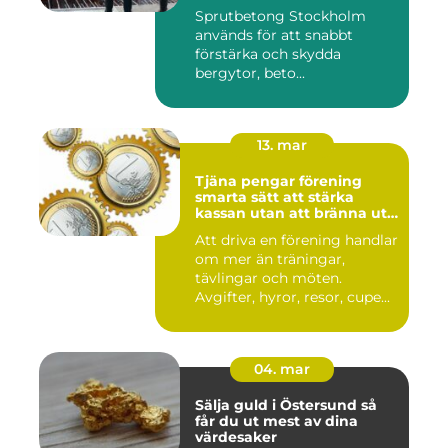
Sprutbetong Stockholm
används för att snabbt
förstärka och skydda
bergytor, beto...
13. mar
Tjäna pengar förening
smarta sätt att stärka
kassan utan att bränna ut
ideella krafter
Att driva en förening handlar
om mer än träningar,
tävlingar och möten.
Avgifter, hyror, resor, cupe...
04. mar
Sälja guld i Östersund så
får du ut mest av dina
värdesaker