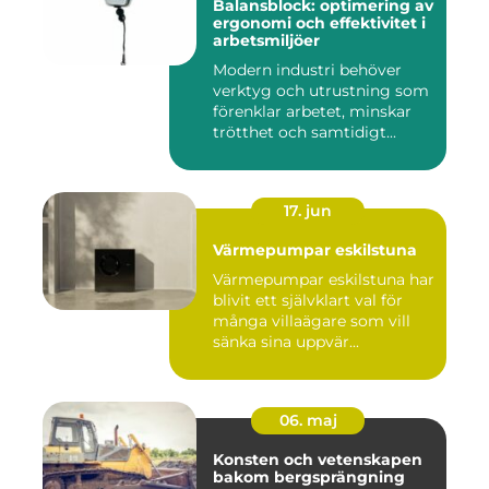
Balansblock: optimering av
ergonomi och effektivitet i
arbetsmiljöer
Modern industri behöver
verktyg och utrustning som
förenklar arbetet, minskar
trötthet och samtidigt...
17. jun
Värmepumpar eskilstuna
Värmepumpar eskilstuna har
blivit ett självklart val för
många villaägare som vill
sänka sina uppvär...
06. maj
Konsten och vetenskapen
bakom bergsprängning