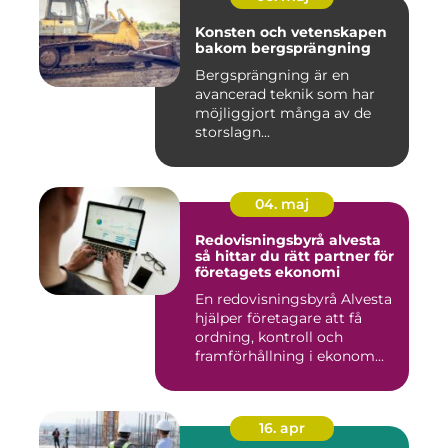
Konsten och vetenskapen
bakom bergsprängning
Bergsprängning är en
avancerad teknik som har
möjliggjort många av de
storslagn...
04. maj
Redovisningsbyrå alvesta
så hittar du rätt partner för
företagets ekonomi
En redovisningsbyrå Alvesta
hjälper företagare att få
ordning, kontroll och
framförhållning i ekonom...
16. apr