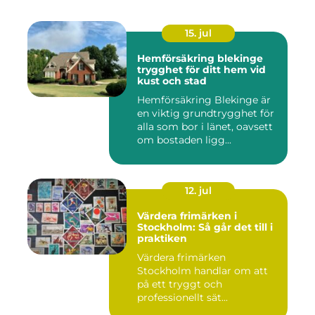
15. jul
Hemförsäkring blekinge
trygghet för ditt hem vid
kust och stad
Hemförsäkring Blekinge är
en viktig grundtrygghet för
alla som bor i länet, oavsett
om bostaden ligg...
12. jul
Värdera frimärken i
Stockholm: Så går det till i
praktiken
Värdera frimärken
Stockholm handlar om att
på ett tryggt och
professionellt sät...