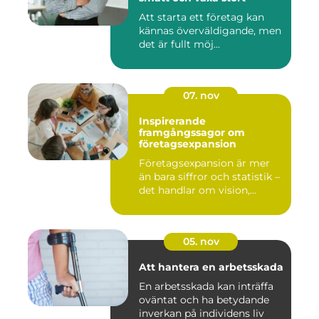
Att starta ett företag kan
kännas överväldigande, men
det är fullt möj...
07. nov
Inspirerande
framgångssagor om
företagsexpansion
Företagsexpansion är mer
än bara siffror och statistik –
det handlar om vision,...
05. nov
Att hantera en arbetsskada
En arbetsskada kan inträffa
oväntat och ha betydande
inverkan på individens liv