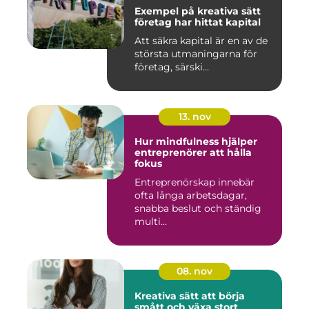
Exempel på kreativa sätt
företag har hittat kapital
Att säkra kapital är en av de
största utmaningarna för
företag, särski...
13. nov
Hur mindfulness hjälper
entreprenörer att hålla
fokus
Entreprenörskap innebär
ofta långa arbetsdagar,
snabba beslut och ständig
multi...
08. nov
Kreativa sätt att börja
smått och växa stort