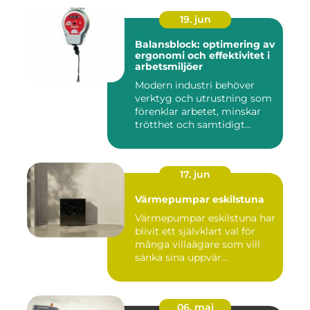
19. jun
Balansblock: optimering av
ergonomi och effektivitet i
arbetsmiljöer
Modern industri behöver
verktyg och utrustning som
förenklar arbetet, minskar
trötthet och samtidigt...
17. jun
Värmepumpar eskilstuna
Värmepumpar eskilstuna har
blivit ett självklart val för
många villaägare som vill
sänka sina uppvär...
06. maj