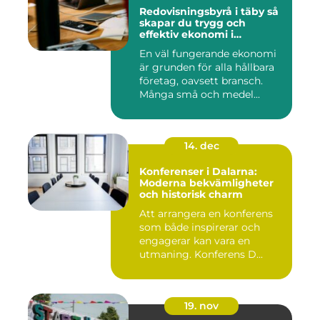
Redovisningsbyrå i täby så
skapar du trygg och
effektiv ekonomi i
företaget
En väl fungerande ekonomi
är grunden för alla hållbara
företag, oavsett bransch.
Många små och medel...
14. dec
Konferenser i Dalarna:
Moderna bekvämligheter
och historisk charm
Att arrangera en konferens
som både inspirerar och
engagerar kan vara en
utmaning. Konferens D...
19. nov