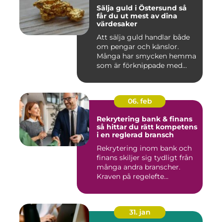
Sälja guld i Östersund så
får du ut mest av dina
värdesaker
Att sälja guld handlar både
om pengar och känslor.
Många har smycken hemma
som är förknippade med
mi...
06. feb
Rekrytering bank & finans
så hittar du rätt kompetens
i en reglerad bransch
Rekrytering inom bank och
finans skiljer sig tydligt från
många andra branscher.
Kraven på regelefte...
31. jan