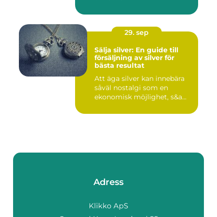
29. sep
Sälja silver: En guide till
försäljning av silver för
bästa resultat
Att äga silver kan innebära
såväl nostalgi som en
ekonomisk möjlighet, s&a...
Adress