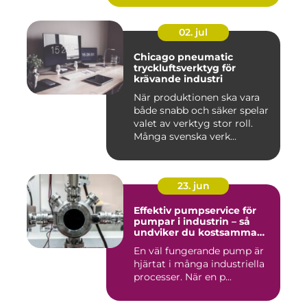
02. jul
Chicago pneumatic
tryckluftsverktyg för
krävande industri
När produktionen ska vara
både snabb och säker spelar
valet av verktyg stor roll.
Många svenska verk...
23. jun
Effektiv pumpservice för
pumpar i industrin – så
undviker du kostsamma
driftstopp
En väl fungerande pump är
hjärtat i många industriella
processer. När en p...