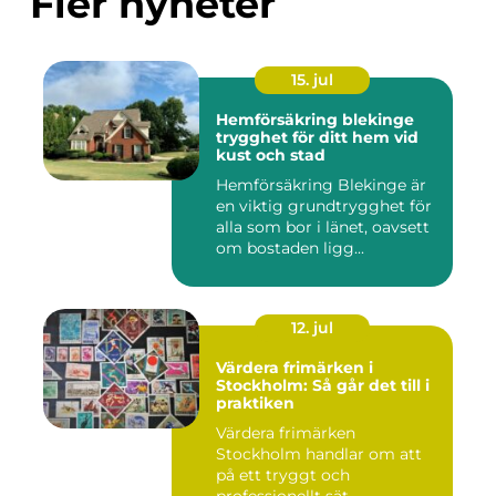
Fler nyheter
15. jul
Hemförsäkring blekinge
trygghet för ditt hem vid
kust och stad
Hemförsäkring Blekinge är
en viktig grundtrygghet för
alla som bor i länet, oavsett
om bostaden ligg...
12. jul
Värdera frimärken i
Stockholm: Så går det till i
praktiken
Värdera frimärken
Stockholm handlar om att
på ett tryggt och