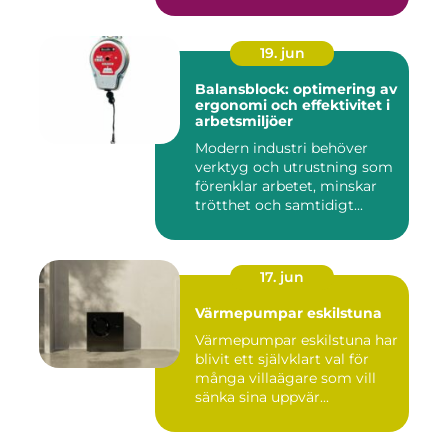
19. jun
Balansblock: optimering av
ergonomi och effektivitet i
arbetsmiljöer
Modern industri behöver
verktyg och utrustning som
förenklar arbetet, minskar
trötthet och samtidigt...
17. jun
Värmepumpar eskilstuna
Värmepumpar eskilstuna har
blivit ett självklart val för
många villaägare som vill
sänka sina uppvär...