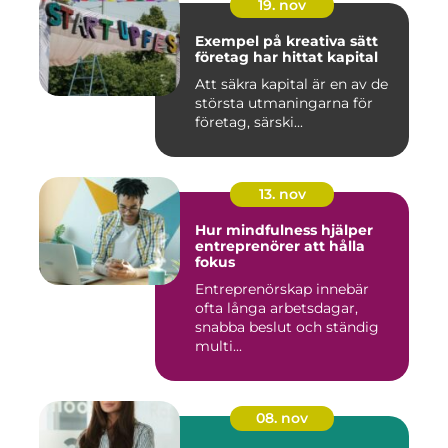
19. nov
Exempel på kreativa sätt
företag har hittat kapital
Att säkra kapital är en av de
största utmaningarna för
företag, särski...
13. nov
Hur mindfulness hjälper
entreprenörer att hålla
fokus
Entreprenörskap innebär
ofta långa arbetsdagar,
snabba beslut och ständig
multi...
08. nov