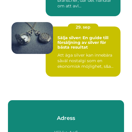
branscher, där det handlar
om att avl...
29. sep
Sälja silver: En guide till
försäljning av silver för
bästa resultat
Att äga silver kan innebära
såväl nostalgi som en
ekonomisk möjlighet, s&a...
Adress