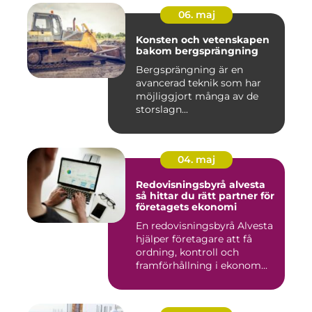
06. maj
Konsten och vetenskapen
bakom bergsprängning
Bergsprängning är en
avancerad teknik som har
möjliggjort många av de
storslagn...
04. maj
Redovisningsbyrå alvesta
så hittar du rätt partner för
företagets ekonomi
En redovisningsbyrå Alvesta
hjälper företagare att få
ordning, kontroll och
framförhållning i ekonom...