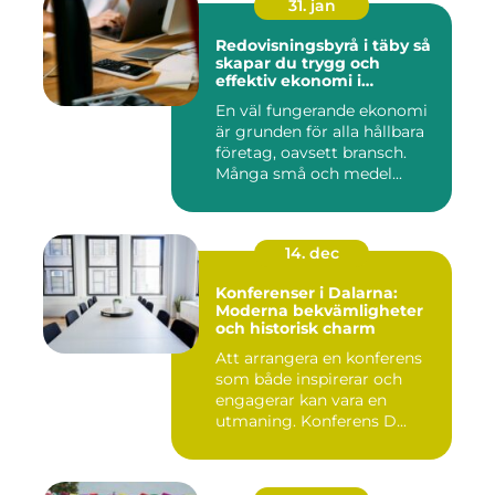
31. jan
Redovisningsbyrå i täby så
skapar du trygg och
effektiv ekonomi i
företaget
En väl fungerande ekonomi
är grunden för alla hållbara
företag, oavsett bransch.
Många små och medel...
14. dec
Konferenser i Dalarna:
Moderna bekvämligheter
och historisk charm
Att arrangera en konferens
som både inspirerar och
engagerar kan vara en
utmaning. Konferens D...