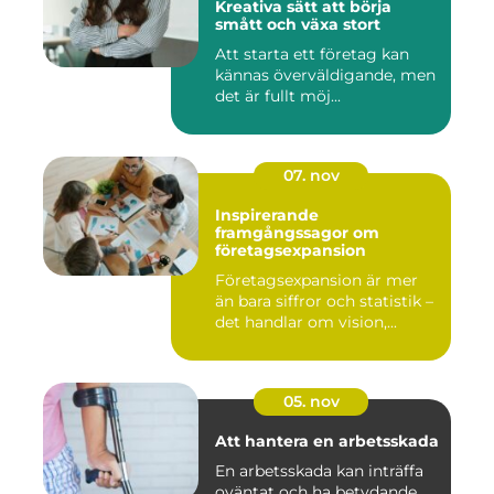
Kreativa sätt att börja
smått och växa stort
Att starta ett företag kan
kännas överväldigande, men
det är fullt möj...
07. nov
Inspirerande
framgångssagor om
företagsexpansion
Företagsexpansion är mer
än bara siffror och statistik –
det handlar om vision,...
05. nov
Att hantera en arbetsskada
En arbetsskada kan inträffa
oväntat och ha betydande