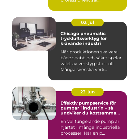
professionellt sät...
02. jul
Chicago pneumatic
tryckluftsverktyg för
krävande industri
När produktionen ska vara
både snabb och säker spelar
valet av verktyg stor roll.
Många svenska verk...
23. jun
Effektiv pumpservice för
pumpar i industrin – så
undviker du kostsamma
driftstopp
En väl fungerande pump är
hjärtat i många industriella
processer. När en p...