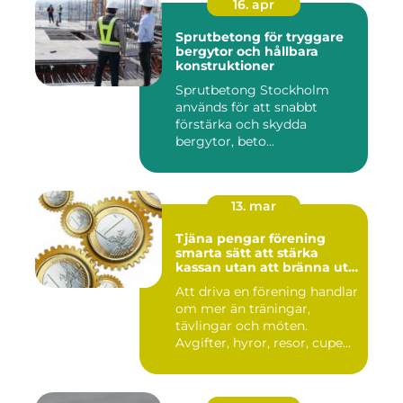
16. apr
Sprutbetong för tryggare
bergytor och hållbara
konstruktioner
Sprutbetong Stockholm
används för att snabbt
förstärka och skydda
bergytor, beto...
13. mar
Tjäna pengar förening
smarta sätt att stärka
kassan utan att bränna ut
ideella krafter
Att driva en förening handlar
om mer än träningar,
tävlingar och möten.
Avgifter, hyror, resor, cupe...