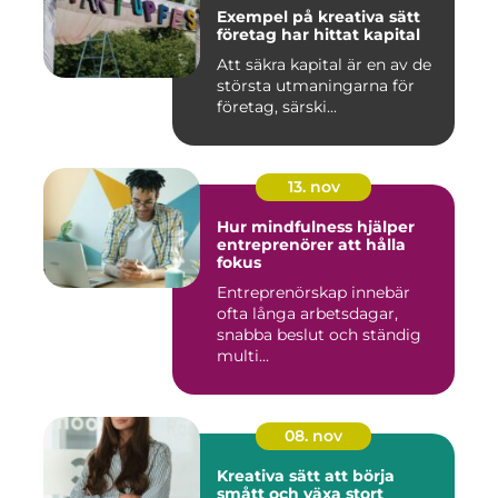
Exempel på kreativa sätt
företag har hittat kapital
Att säkra kapital är en av de
största utmaningarna för
företag, särski...
13. nov
Hur mindfulness hjälper
entreprenörer att hålla
fokus
Entreprenörskap innebär
ofta långa arbetsdagar,
snabba beslut och ständig
multi...
08. nov
Kreativa sätt att börja
smått och växa stort