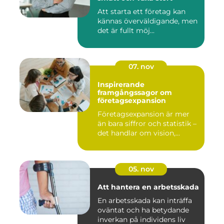
Att starta ett företag kan
kännas överväldigande, men
det är fullt möj...
07. nov
Inspirerande
framgångssagor om
företagsexpansion
Företagsexpansion är mer
än bara siffror och statistik –
det handlar om vision,...
05. nov
Att hantera en arbetsskada
En arbetsskada kan inträffa
oväntat och ha betydande
inverkan på individens liv