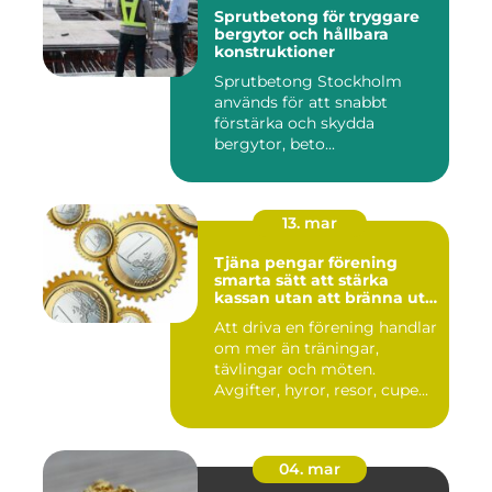
Sprutbetong för tryggare
bergytor och hållbara
konstruktioner
Sprutbetong Stockholm
används för att snabbt
förstärka och skydda
bergytor, beto...
13. mar
Tjäna pengar förening
smarta sätt att stärka
kassan utan att bränna ut
ideella krafter
Att driva en förening handlar
om mer än träningar,
tävlingar och möten.
Avgifter, hyror, resor, cupe...
04. mar