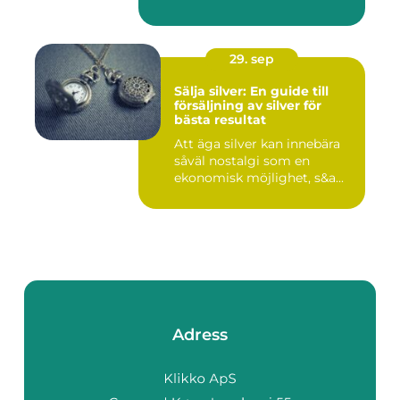
29. sep
Sälja silver: En guide till
försäljning av silver för
bästa resultat
Att äga silver kan innebära
såväl nostalgi som en
ekonomisk möjlighet, s&a...
Adress