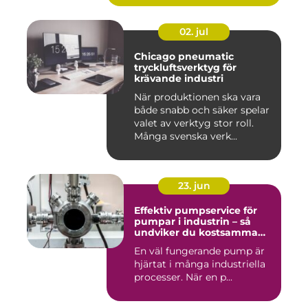
02. jul
Chicago pneumatic
tryckluftsverktyg för
krävande industri
När produktionen ska vara
både snabb och säker spelar
valet av verktyg stor roll.
Många svenska verk...
23. jun
Effektiv pumpservice för
pumpar i industrin – så
undviker du kostsamma
driftstopp
En väl fungerande pump är
hjärtat i många industriella
processer. När en p...