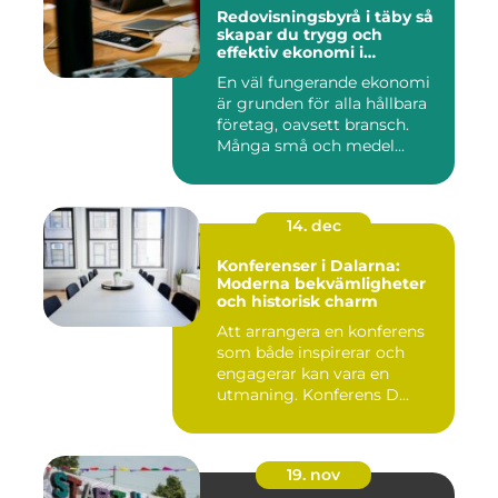
Redovisningsbyrå i täby så
skapar du trygg och
effektiv ekonomi i
företaget
En väl fungerande ekonomi
är grunden för alla hållbara
företag, oavsett bransch.
Många små och medel...
14. dec
Konferenser i Dalarna:
Moderna bekvämligheter
och historisk charm
Att arrangera en konferens
som både inspirerar och
engagerar kan vara en
utmaning. Konferens D...
19. nov