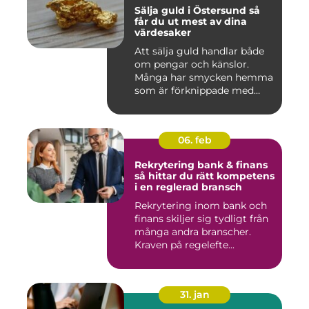
Sälja guld i Östersund så
får du ut mest av dina
värdesaker
Att sälja guld handlar både
om pengar och känslor.
Många har smycken hemma
som är förknippade med
mi...
06. feb
Rekrytering bank & finans
så hittar du rätt kompetens
i en reglerad bransch
Rekrytering inom bank och
finans skiljer sig tydligt från
många andra branscher.
Kraven på regelefte...
31. jan