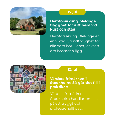
15. jul
Hemförsäkring blekinge
trygghet för ditt hem vid
kust och stad
Hemförsäkring Blekinge är
en viktig grundtrygghet för
alla som bor i länet, oavsett
om bostaden ligg...
12. jul
Värdera frimärken i
Stockholm: Så går det till i
praktiken
Värdera frimärken
Stockholm handlar om att
på ett tryggt och
professionellt sät...