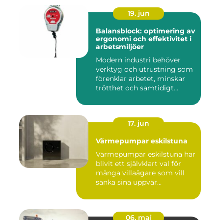
19. jun
Balansblock: optimering av
ergonomi och effektivitet i
arbetsmiljöer
Modern industri behöver
verktyg och utrustning som
förenklar arbetet, minskar
trötthet och samtidigt...
17. jun
Värmepumpar eskilstuna
Värmepumpar eskilstuna har
blivit ett självklart val för
många villaägare som vill
sänka sina uppvär...
06. maj