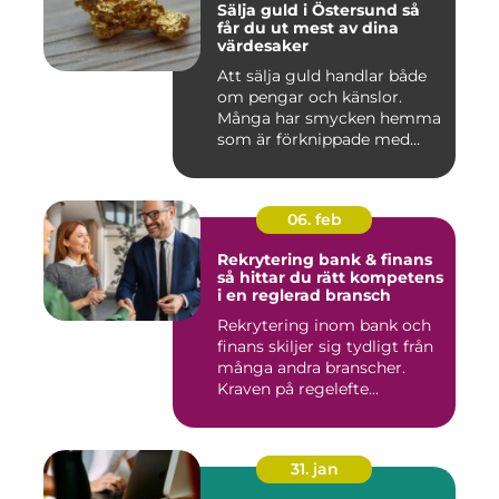
Sälja guld i Östersund så
får du ut mest av dina
värdesaker
Att sälja guld handlar både
om pengar och känslor.
Många har smycken hemma
som är förknippade med
mi...
06. feb
Rekrytering bank & finans
så hittar du rätt kompetens
i en reglerad bransch
Rekrytering inom bank och
finans skiljer sig tydligt från
många andra branscher.
Kraven på regelefte...
31. jan