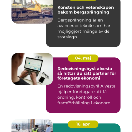
Konsten och vetenskapen
bakom bergsprängning
Bergsprängning är en
avancerad teknik som har
möjliggjort många av de
storslagn...
04. maj
Redovisningsbyrå alvesta
så hittar du rätt partner för
företagets ekonomi
En redovisningsbyrå Alvesta
hjälper företagare att få
ordning, kontroll och
framförhållning i ekonom...
16. apr