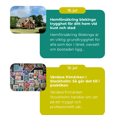
15. jul
Hemförsäkring blekinge
trygghet för ditt hem vid
kust och stad
Hemförsäkring Blekinge är
en viktig grundtrygghet för
alla som bor i länet, oavsett
om bostaden ligg...
12. jul
Värdera frimärken i
Stockholm: Så går det till i
praktiken
Värdera frimärken
Stockholm handlar om att
på ett tryggt och
professionellt sät...