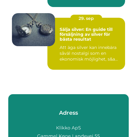
29. sep
Sälja silver: En guide till
försäljning av silver för
bästa resultat
Att äga silver kan innebära
såväl nostalgi som en
ekonomisk möjlighet, s&a...
Adress