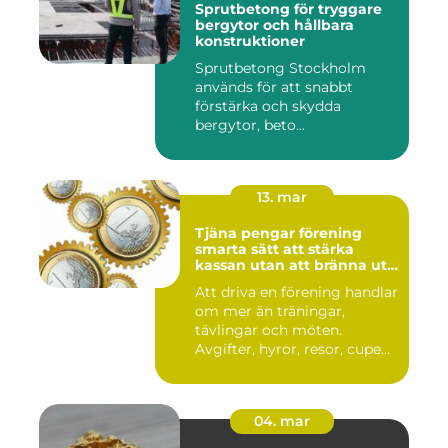
Sprutbetong för tryggare
bergytor och hållbara
konstruktioner
Sprutbetong Stockholm
används för att snabbt
förstärka och skydda
bergytor, beto...
13. mar
Tjäna pengar förening
smarta sätt att stärka
kassan utan att bränna ut
ideella krafter
Att driva en förening handlar
om mer än träningar,
tävlingar och möten.
Avgifter, hyror, resor, cupe...
04. mar