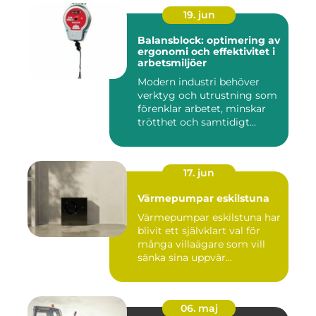
19. jun
Balansblock: optimering av
ergonomi och effektivitet i
arbetsmiljöer
Modern industri behöver
verktyg och utrustning som
förenklar arbetet, minskar
trötthet och samtidigt...
17. jun
Värmepumpar eskilstuna
Värmepumpar eskilstuna har
blivit ett självklart val för
många villaägare som vill
sänka sina uppvär...
06. maj