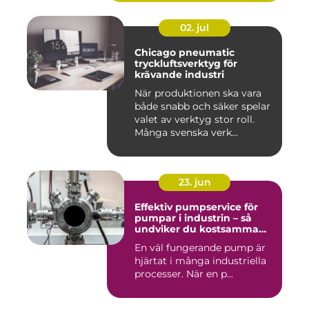
02. jul
Chicago pneumatic
tryckluftsverktyg för
krävande industri
När produktionen ska vara
både snabb och säker spelar
valet av verktyg stor roll.
Många svenska verk...
23. jun
Effektiv pumpservice för
pumpar i industrin – så
undviker du kostsamma
driftstopp
En väl fungerande pump är
hjärtat i många industriella
processer. När en p...