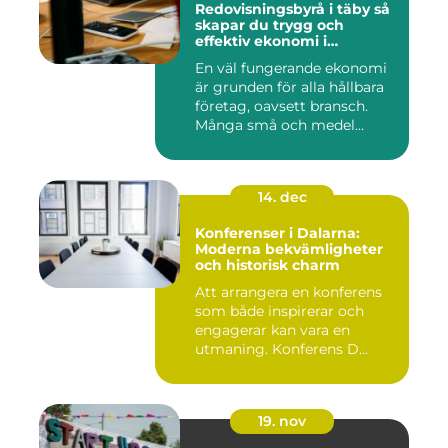
Redovisningsbyrå i täby så
skapar du trygg och
effektiv ekonomi i
företaget
En väl fungerande ekonomi
är grunden för alla hållbara
företag, oavsett bransch.
Många små och medel...
14. dec
Konferenser i Dalarna:
Moderna bekvämligheter
och historisk charm
Att arrangera en konferens
som både inspirerar och
engagerar kan vara en
utmaning. Konferens D...
19. nov