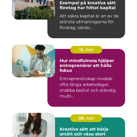
Exempel på kreativa sätt
företag har hittat kapital
Att säkra kapital är en av de
största utmaningarna för
företag, särski...
13. nov
Hur mindfulness hjälper
entreprenörer att hålla
fokus
Entreprenörskap innebär
ofta långa arbetsdagar,
snabba beslut och ständig
multi...
08. nov
Kreativa sätt att börja
smått och växa stort