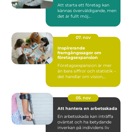
Att starta ett företag kan
kännas överväldigande, men
det är fullt möj...
07. nov
Inspirerande
framgångssagor om
företagsexpansion
Företagsexpansion är mer
än bara siffror och statistik –
det handlar om vision,...
05. nov
Att hantera en arbetsskada
En arbetsskada kan inträffa
oväntat och ha betydande
inverkan på individens liv