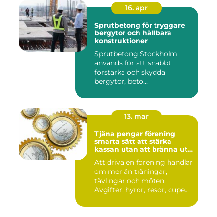
16. apr
Sprutbetong för tryggare
bergytor och hållbara
konstruktioner
Sprutbetong Stockholm
används för att snabbt
förstärka och skydda
bergytor, beto...
13. mar
Tjäna pengar förening
smarta sätt att stärka
kassan utan att bränna ut
ideella krafter
Att driva en förening handlar
om mer än träningar,
tävlingar och möten.
Avgifter, hyror, resor, cupe...