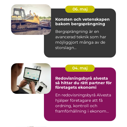
06. maj
Konsten och vetenskapen
bakom bergsprängning
Bergsprängning är en
avancerad teknik som har
möjliggjort många av de
storslagn...
04. maj
Redovisningsbyrå alvesta
så hittar du rätt partner för
företagets ekonomi
En redovisningsbyrå Alvesta
hjälper företagare att få
ordning, kontroll och
framförhållning i ekonom...