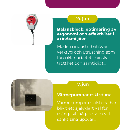
19. jun
Balansblock: optimering av
ergonomi och effektivitet i
arbetsmiljöer
Modern industri behöver
verktyg och utrustning som
förenklar arbetet, minskar
trötthet och samtidigt...
17. jun
Värmepumpar eskilstuna
Värmepumpar eskilstuna har
blivit ett självklart val för
många villaägare som vill
sänka sina uppvär...