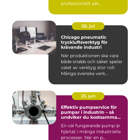
professionellt sät...
02. jul
Chicago pneumatic
tryckluftsverktyg för
krävande industri
När produktionen ska vara
både snabb och säker spelar
valet av verktyg stor roll.
Många svenska verk...
23. jun
Effektiv pumpservice för
pumpar i industrin – så
undviker du kostsamma
driftstopp
En väl fungerande pump är
hjärtat i många industriella
processer. När en p...