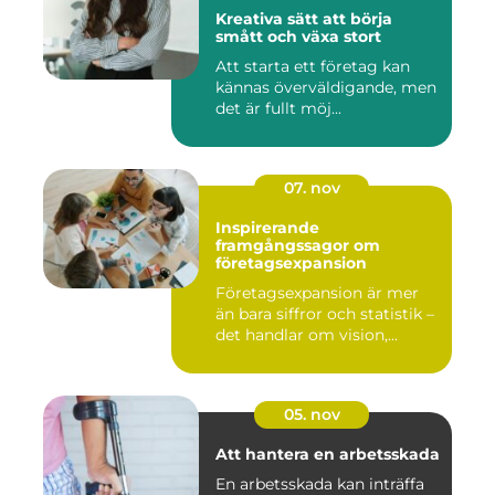
Kreativa sätt att börja
smått och växa stort
Att starta ett företag kan
kännas överväldigande, men
det är fullt möj...
07. nov
Inspirerande
framgångssagor om
företagsexpansion
Företagsexpansion är mer
än bara siffror och statistik –
det handlar om vision,...
05. nov
Att hantera en arbetsskada
En arbetsskada kan inträffa