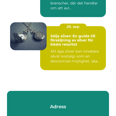
branscher, där det handlar
om att avl...
29. sep
Sälja silver: En guide till
försäljning av silver för
bästa resultat
Att äga silver kan innebära
såväl nostalgi som en
ekonomisk möjlighet, s&a...
Adress