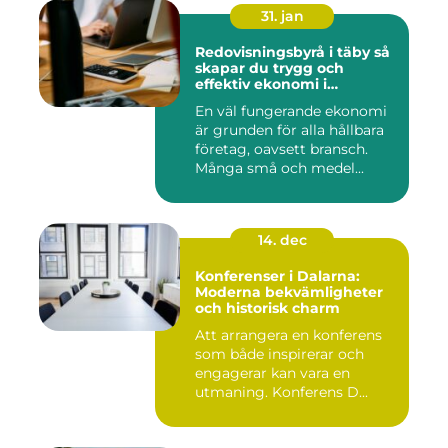
31. jan
Redovisningsbyrå i täby så
skapar du trygg och
effektiv ekonomi i
företaget
En väl fungerande ekonomi
är grunden för alla hållbara
företag, oavsett bransch.
Många små och medel...
14. dec
Konferenser i Dalarna:
Moderna bekvämligheter
och historisk charm
Att arrangera en konferens
som både inspirerar och
engagerar kan vara en
utmaning. Konferens D...