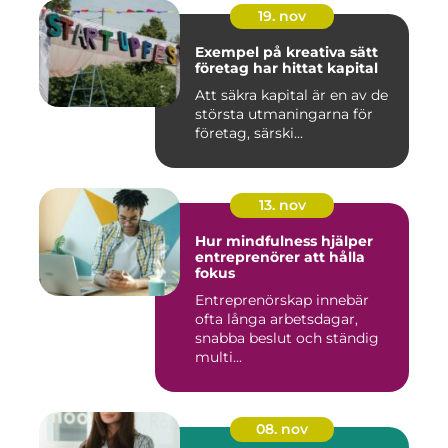
19. nov
Exempel på kreativa sätt
företag har hittat kapital
Att säkra kapital är en av de
största utmaningarna för
företag, särski...
13. nov
Hur mindfulness hjälper
entreprenörer att hålla
fokus
Entreprenörskap innebär
ofta långa arbetsdagar,
snabba beslut och ständig
multi...
08. nov