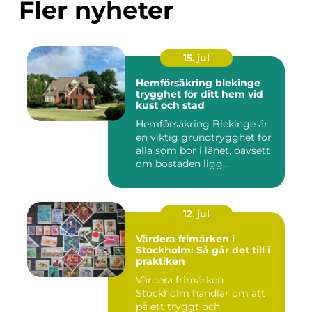
Fler nyheter
15. jul
Hemförsäkring blekinge
trygghet för ditt hem vid
kust och stad
Hemförsäkring Blekinge är
en viktig grundtrygghet för
alla som bor i länet, oavsett
om bostaden ligg...
12. jul
Värdera frimärken i
Stockholm: Så går det till i
praktiken
Värdera frimärken
Stockholm handlar om att
på ett tryggt och