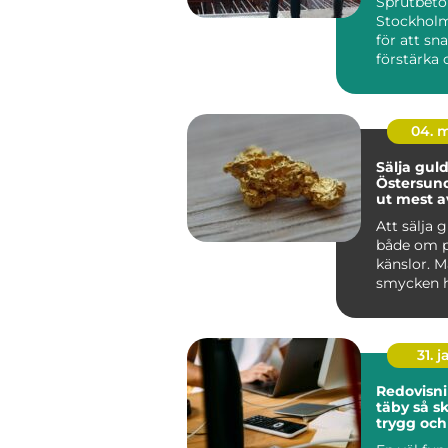
Sprutbet
Stockhol
för att sn
förstärka
bergytor, b
04. 
Sälja guld
Östersund så får
ut mest a
värdesak
Att sälja 
både om 
känslor. 
smycken
som är fö
med mi...
31. j
Redovisni
täby så skapar du
trygg och
ekonomi i