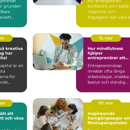
ngerande
Att arrangera en
r grunden
konferens som både
llbara
inspirerar och
avsett
engagerar kan vara 
Många små
utmaning. Konferen
..
D...
nov
13. nov
å kreativa
Hur mindfulness
ag har
hjälper
ital
entreprenörer att
hålla fokus
kapital är en
Entreprenörskap
sta
innebär ofta långa
rna för
arbetsdagar, snabba
ski...
beslut och ständig
multi...
nov
07. nov
ätt att
Inspirerande
tt och växa
framgångssagor o
företagsexpansion