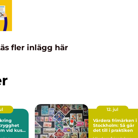
äs fler inlägg här
er
ul
12. jul
kring
Värdera frimärken i
Stockholm: Så går
em vid kust
det till i praktiken