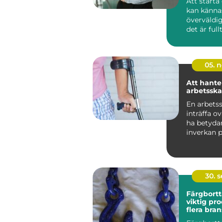
Att starta
kan känna
överväldi
det är fullt
05. 
Att hante
arbetssk
En arbets
inträffa o
ha betyda
inverkan 
individens 
30. 
Färgbortt
viktig pr
flera bra