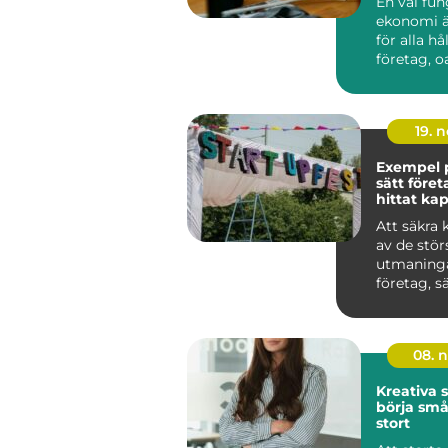
En väl fu
ekonomi ä
för alla hå
företag, o
bransch. 
och medel.
19. 
Exempel p
sätt föret
hittat kap
Att säkra 
av de stör
utmaninga
företag, sär
08. 
Kreativa s
börja små
stort