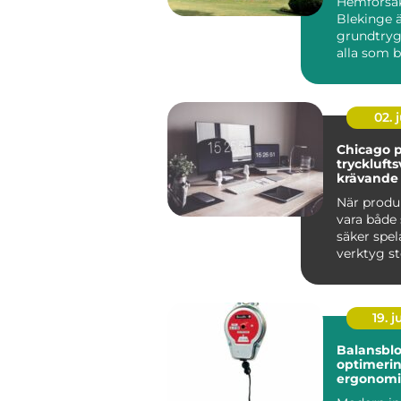
Hemförsä
Blekinge ä
grundtryg
alla som bo
oavsett o
ligg...
02. j
Chicago 
trycklufts
krävande 
När produ
vara både
säker spel
verktyg sto
Många sven
19. 
Balansblo
optimerin
ergonomi
effektivite