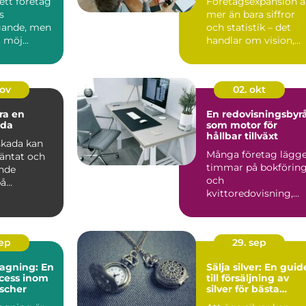
 ett företag
Företagsexpansion ä
s
mer än bara siffror
gande, men
och statistik – det
 möj...
handlar om vision,...
nov
02. okt
ra en
En redovisningsbyr
ada
som motor för
hållbar tillväxt
skada kan
Många företag lägg
väntat och
timmar på bokförin
nde
och
på
kvittoredovisning,
liv och ...
men sakna...
sep
29. sep
agning: En
Sälja silver: En guid
ocess inom
till försäljning av
nscher
silver för bästa
resultat