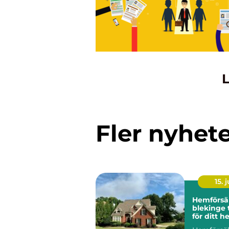
L
Fler nyhet
15. j
Hemförsä
blekinge trygghet
för ditt h
och stad