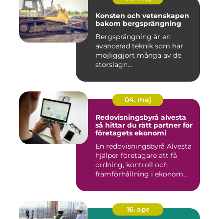
Konsten och vetenskapen
bakom bergsprängning
Bergsprängning är en
avancerad teknik som har
möjliggjort många av de
storslagn...
04. maj
Redovisningsbyrå alvesta
så hittar du rätt partner för
företagets ekonomi
En redovisningsbyrå Alvesta
hjälper företagare att få
ordning, kontroll och
framförhållning i ekonom...
16. apr