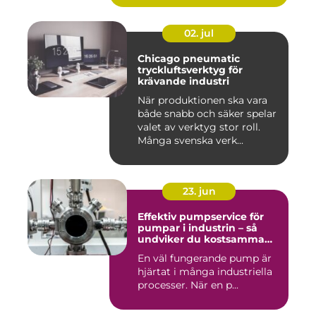
02. jul
Chicago pneumatic
tryckluftsverktyg för
krävande industri
När produktionen ska vara
både snabb och säker spelar
valet av verktyg stor roll.
Många svenska verk...
23. jun
Effektiv pumpservice för
pumpar i industrin – så
undviker du kostsamma
driftstopp
En väl fungerande pump är
hjärtat i många industriella
processer. När en p...