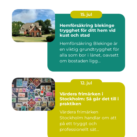
15. jul
Hemförsäkring blekinge
trygghet för ditt hem vid
kust och stad
Hemförsäkring Blekinge är
en viktig grundtrygghet för
alla som bor i länet, oavsett
om bostaden ligg...
12. jul
Värdera frimärken i
Stockholm: Så går det till i
praktiken
Värdera frimärken
Stockholm handlar om att
på ett tryggt och
professionellt sät...