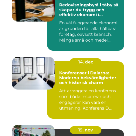
Redovisningsbyrå i täby så
skapar du trygg och
effektiv ekonomi i
företaget
En väl fungerande ekonomi
är grunden för alla hållbara
företag, oavsett bransch.
Många små och medel...
14. dec
Konferenser i Dalarna:
Moderna bekvämligheter
och historisk charm
Att arrangera en konferens
som både inspirerar och
engagerar kan vara en
utmaning. Konferens D...
19. nov