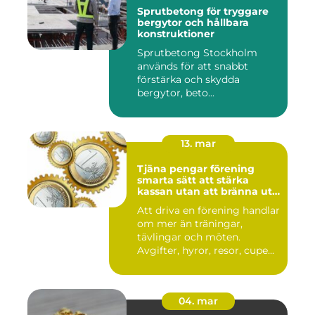
Sprutbetong för tryggare
bergytor och hållbara
konstruktioner
Sprutbetong Stockholm
används för att snabbt
förstärka och skydda
bergytor, beto...
13. mar
Tjäna pengar förening
smarta sätt att stärka
kassan utan att bränna ut
ideella krafter
Att driva en förening handlar
om mer än träningar,
tävlingar och möten.
Avgifter, hyror, resor, cupe...
04. mar