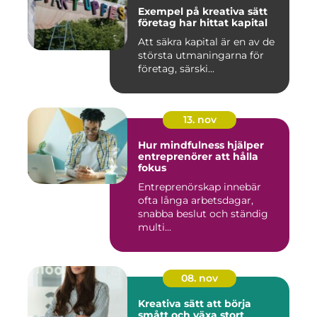
Exempel på kreativa sätt
företag har hittat kapital
Att säkra kapital är en av de
största utmaningarna för
företag, särski...
13. nov
Hur mindfulness hjälper
entreprenörer att hålla
fokus
Entreprenörskap innebär
ofta långa arbetsdagar,
snabba beslut och ständig
multi...
08. nov
Kreativa sätt att börja
smått och växa stort