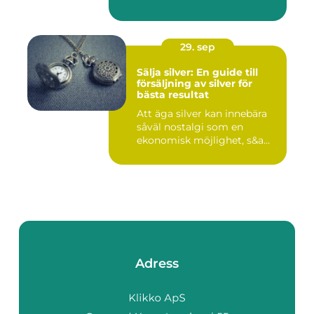
29. sep
Sälja silver: En guide till
försäljning av silver för
bästa resultat
Att äga silver kan innebära
såväl nostalgi som en
ekonomisk möjlighet, s&a...
Adress