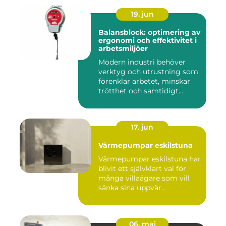
19. jun
Balansblock: optimering av
ergonomi och effektivitet i
arbetsmiljöer
Modern industri behöver
verktyg och utrustning som
förenklar arbetet, minskar
trötthet och samtidigt...
17. jun
Värmepumpar eskilstuna
Värmepumpar eskilstuna har
blivit ett självklart val för
många villaägare som vill
sänka sina uppvär...
06. maj