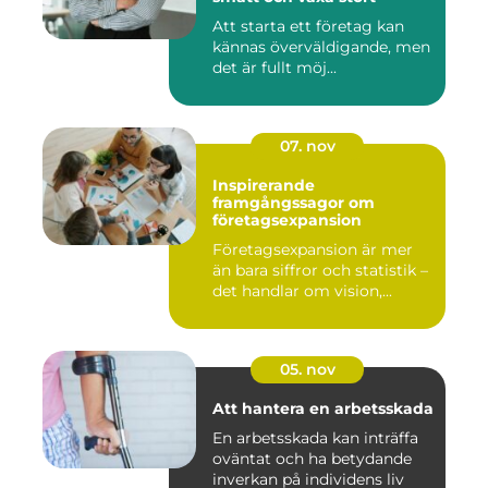
Att starta ett företag kan
kännas överväldigande, men
det är fullt möj...
07. nov
Inspirerande
framgångssagor om
företagsexpansion
Företagsexpansion är mer
än bara siffror och statistik –
det handlar om vision,...
05. nov
Att hantera en arbetsskada
En arbetsskada kan inträffa
oväntat och ha betydande
inverkan på individens liv