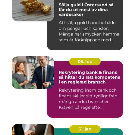
Sälja guld i Östersund så
får du ut mest av dina
värdesaker
Att sälja guld handlar både
om pengar och känslor.
Många har smycken hemma
som är förknippade med
mi...
06. feb
Rekrytering bank & finans
så hittar du rätt kompetens
i en reglerad bransch
Rekrytering inom bank och
finans skiljer sig tydligt från
många andra branscher.
Kraven på regelefte...
31. jan