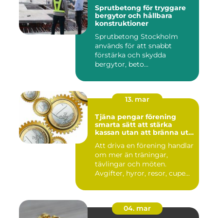
Sprutbetong för tryggare
bergytor och hållbara
konstruktioner
Sprutbetong Stockholm
används för att snabbt
förstärka och skydda
bergytor, beto...
13. mar
Tjäna pengar förening
smarta sätt att stärka
kassan utan att bränna ut
ideella krafter
Att driva en förening handlar
om mer än träningar,
tävlingar och möten.
Avgifter, hyror, resor, cupe...
04. mar