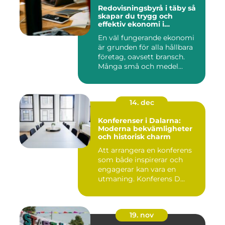
Redovisningsbyrå i täby så
skapar du trygg och
effektiv ekonomi i
företaget
En väl fungerande ekonomi
är grunden för alla hållbara
företag, oavsett bransch.
Många små och medel...
14. dec
Konferenser i Dalarna:
Moderna bekvämligheter
och historisk charm
Att arrangera en konferens
som både inspirerar och
engagerar kan vara en
utmaning. Konferens D...
19. nov