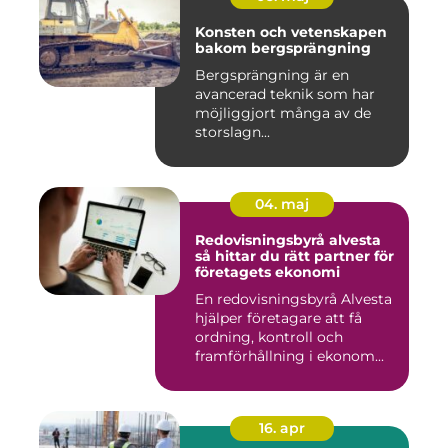
Konsten och vetenskapen
bakom bergsprängning
Bergsprängning är en
avancerad teknik som har
möjliggjort många av de
storslagn...
04. maj
Redovisningsbyrå alvesta
så hittar du rätt partner för
företagets ekonomi
En redovisningsbyrå Alvesta
hjälper företagare att få
ordning, kontroll och
framförhållning i ekonom...
16. apr