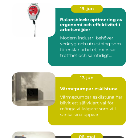
19. jun
Balansblock: optimering av
ergonomi och effektivitet i
arbetsmiljöer
Modern industri behöver
verktyg och utrustning som
förenklar arbetet, minskar
trötthet och samtidigt...
17. jun
Värmepumpar eskilstuna
Värmepumpar eskilstuna har
blivit ett självklart val för
många villaägare som vill
sänka sina uppvär...
06. maj