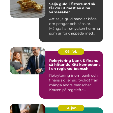
Sälja guld i Östersund så
får du ut mest av dina
värdesaker
Att sälja guld handlar både
om pengar och känslor.
Många har smycken hemma
som är förknippade med
mi...
06. feb
Rekrytering bank & finans
så hittar du rätt kompetens
i en reglerad bransch
Rekrytering inom bank och
finans skiljer sig tydligt från
många andra branscher.
Kraven på regelefte...
31. jan