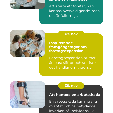
Att starta ett företag kan
kännas överväldigande, men
det är fullt möj...
07. nov
Inspirerande
framgångssagor om
företagsexpansion
Företagsexpansion är mer
än bara siffror och statistik –
det handlar om vision,...
05. nov
Att hantera en arbetsskada
En arbetsskada kan inträffa
oväntat och ha betydande
inverkan på individens liv