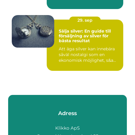
29. sep
Sälja silver: En guide till
försäljning av silver för
bästa resultat
Att äga silver kan innebära
såväl nostalgi som en
ekonomisk möjlighet, s&a...
Adress