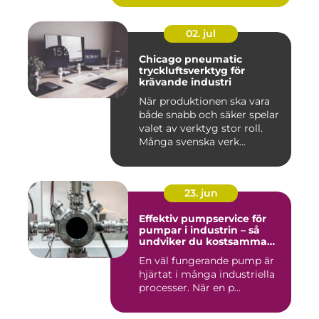
02. jul
Chicago pneumatic
tryckluftsverktyg för
krävande industri
När produktionen ska vara
både snabb och säker spelar
valet av verktyg stor roll.
Många svenska verk...
23. jun
Effektiv pumpservice för
pumpar i industrin – så
undviker du kostsamma
driftstopp
En väl fungerande pump är
hjärtat i många industriella
processer. När en p...