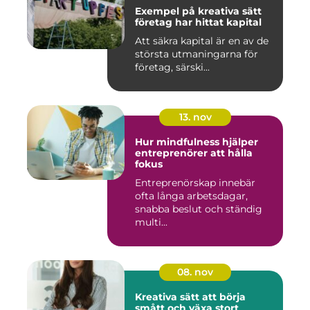
Exempel på kreativa sätt
företag har hittat kapital
Att säkra kapital är en av de
största utmaningarna för
företag, särski...
13. nov
Hur mindfulness hjälper
entreprenörer att hålla
fokus
Entreprenörskap innebär
ofta långa arbetsdagar,
snabba beslut och ständig
multi...
08. nov
Kreativa sätt att börja
smått och växa stort