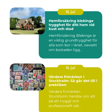
15. jul
Hemförsäkring blekinge
trygghet för ditt hem vid
kust och stad
Hemförsäkring Blekinge är
en viktig grundtrygghet för
alla som bor i länet, oavsett
om bostaden ligg...
12. jul
Värdera frimärken i
Stockholm: Så går det till i
praktiken
Värdera frimärken
Stockholm handlar om att
på ett tryggt och
professionellt sät...